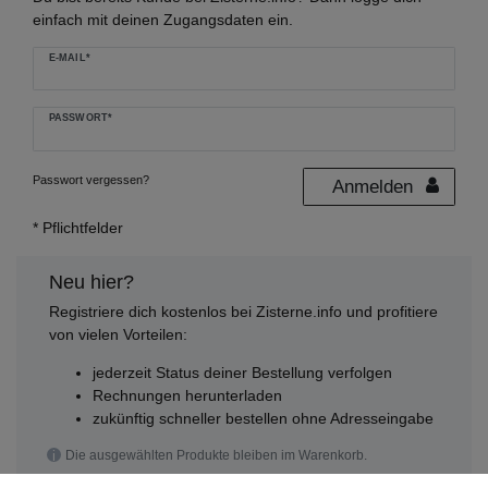
einfach mit deinen Zugangsdaten ein.
E-MAIL*
PASSWORT*
Passwort vergessen?
Anmelden
Neu hier?
Registriere dich kostenlos bei Zisterne.info und profitiere
von vielen Vorteilen:
jederzeit Status deiner Bestellung verfolgen
Rechnungen herunterladen
zukünftig schneller bestellen ohne Adresseingabe
Die ausgewählten Produkte bleiben im Warenkorb.