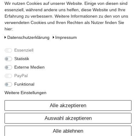
Registrieren
Wir nutzen Cookies auf unserer Website. Einige von diesen sind
essenziell, während andere uns helfen, diese Website und Ihre
Erfahrung zu verbessern. Weitere Informationen zu den von uns
verwendeten Cookies und Ihren Rechten als Nutzer finden Sie
hier:
Daten­schutz­erklärung
Impressum
Essenziell
Statistik
Externe Medien
Widerrufsrecht
PayPal
Funktional
Datenschutzerklärung
Weitere Einstellungen
AGB
Alle akzeptieren
Impressum
Auswahl akzeptieren
Copyright 2024 © Zisterne.info - Alle Rechte vorbehalten.
Alle ablehnen