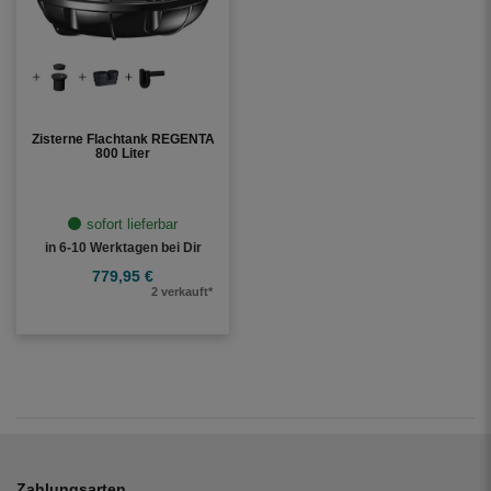
Volumen
bis 2600 Liter
1
Dachfläche
bis 80 m²
1
Zisterne Flachtank REGENTA
800 Liter
Gartengröße
bis 100 m²
1
sofort lieferbar
in 6-10 Werktagen bei Dir
Schließen
779,95 €
2 verkauft*
Zahlungsarten