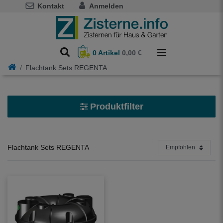
Kontakt
Anmelden
0
Artikel
0,00 €
Flachtank Sets REGENTA
Produktfilter
Modell
Flachtank Regenta
1
Flachtank Sets REGENTA
Ausstattung
Deckel, Zulauf, Siphon
1
Ihr Anwendungsbereich.
Garten
1