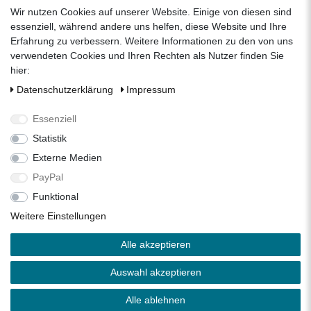
zum Kontaktformular
Wir nutzen Cookies auf unserer Website. Einige von diesen sind
Unternehmen
essenziell, während andere uns helfen, diese Website und Ihre
Erfahrung zu verbessern. Weitere Informationen zu den von uns
Datenschutzerklärung
verwendeten Cookies und Ihren Rechten als Nutzer finden Sie
Impressum
hier:
AGB
Daten­schutz­erklärung
Impressum
Über uns
Folgen Sie uns auf Social Media
Essenziell
Statistik
Externe Medien
Facebook
Instagram
Pinterest
PayPal
Funktional
Alle Preise inkl. 19% Mehrwertsteuer.
Weitere Einstellungen
* Die verkauften Stückzahlen beziehen sich auf die Verkäufe
Alle akzeptieren
in unseren Shops und Marktplätzen.
** Der kostenlose Versand erfolgt ausschließlich innerhalb
Auswahl akzeptieren
des deutschen Festlandes ohne Inseln.
Copyright 2026 © Zisterne.info - Alle Rechte vorbehalten.
Alle ablehnen