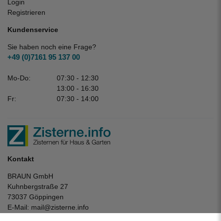
Login
Registrieren
Kundenservice
Sie haben noch eine Frage?
+49 (0)7161 95 137 00
Mo-Do:
07:30 - 12:30
13:00 - 16:30
Fr:
07:30 - 14:00
Kontakt
BRAUN GmbH
Kuhnbergstraße 27
73037 Göppingen
E-Mail:
mail@zisterne.info
zum Kontaktformular