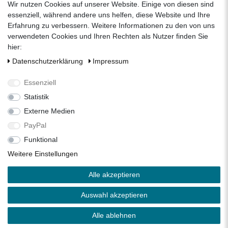
Wir nutzen Cookies auf unserer Website. Einige von diesen sind
Unternehmen
essenziell, während andere uns helfen, diese Website und Ihre
Erfahrung zu verbessern. Weitere Informationen zu den von uns
Datenschutzerklärung
verwendeten Cookies und Ihren Rechten als Nutzer finden Sie
Impressum
hier:
AGB
Daten­schutz­erklärung
Impressum
Über uns
Folgen Sie uns auf Social Media
Essenziell
Statistik
Externe Medien
Facebook
Instagram
Pinterest
PayPal
Funktional
Alle Preise inkl. 19% Mehrwertsteuer.
Weitere Einstellungen
* Die verkauften Stückzahlen beziehen sich auf die Verkäufe
Alle akzeptieren
in unseren Shops und Marktplätzen.
** Der kostenlose Versand erfolgt ausschließlich innerhalb
Auswahl akzeptieren
des deutschen Festlandes ohne Inseln.
Copyright 2026 © Zisterne.info - Alle Rechte vorbehalten.
Alle ablehnen