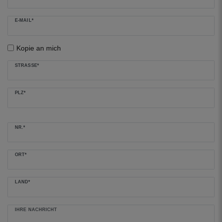
E-MAIL*
Kopie an mich
STRASSE*
PLZ*
NR.*
ORT*
LAND*
IHRE NACHRICHT