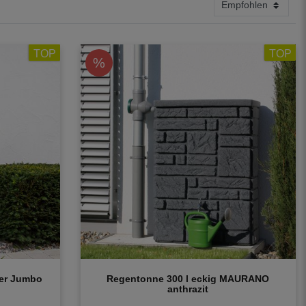
TOP
TOP
%
er Jumbo
Regentonne 300 l eckig MAURANO
anthrazit