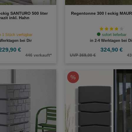
ckig SANTURO 500 liter
Regentonne 300 l eckig MAU
razit inkl. Hahn
 1 Stück verfügbar
sofort lieferbar
 Werktagen bei Dir
in 2-4 Werktagen bei Di
229,90 €
324,90 €
446 verkauft*
UVP 369,00 €
43
%