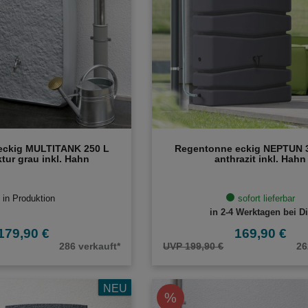
eckig MULTITANK 250 L
Regentonne eckig NEPTUN 3
tur grau inkl. Hahn
anthrazit inkl. Hahn
in Produktion
sofort lieferbar
in 2-4 Werktagen bei Di
179,90 €
169,90 €
286 verkauft*
UVP 199,90 €
26
NEU
%