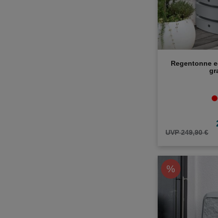
Regentonne e
gr
UVP 249,90 €
%