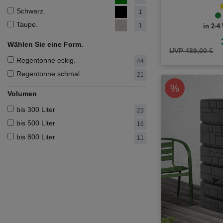
Schwarz.
1
Taupe.
1
in 2-4
Wählen Sie eine Form.
UVP 489,00 €
Regentonne eckig.
44
Regentonne schmal
21
%
Volumen
bis 300 Liter
23
bis 500 Liter
16
bis 800 Liter
11