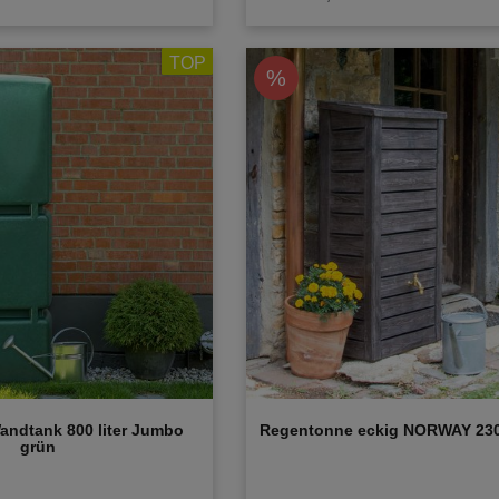
TOP
%
ndtank 800 liter Jumbo
Regentonne eckig NORWAY 230 
grün