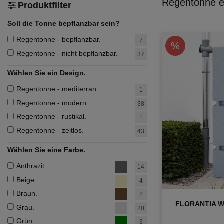
Regentonne e
Produktfilter
Soll die Tonne bepflanzbar sein?
Regentonne - bepflanzbar.
7
%
Regentonne - nicht bepflanzbar.
37
Wählen Sie ein Design.
Regentonne - mediterran.
1
Regentonne - modern.
38
Regentonne - rustikal.
1
Regentonne - zeitlos.
43
Wählen Sie eine Farbe.
Anthrazit.
14
Beige.
4
Braun.
2
FLORANTIA Wa
Grau.
20
Grün.
3