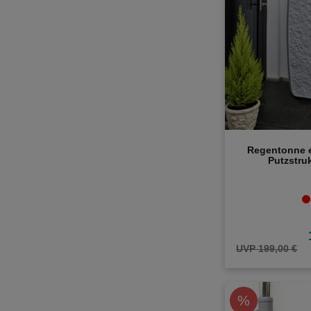
Regentonne 
Putzstruk
UVP 199,00 €
%