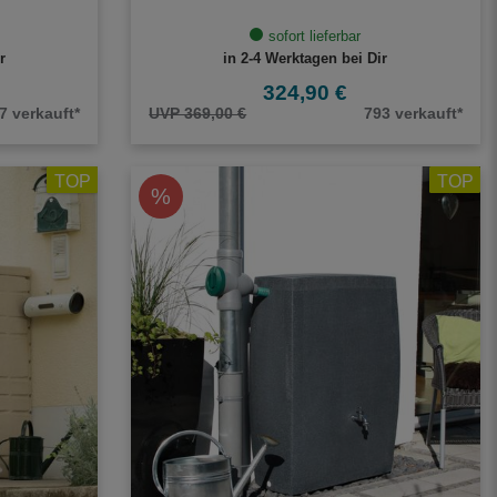
sofort lieferbar
r
in 2-4 Werktagen bei Dir
324,90 €
7 verkauft*
UVP 369,00 €
793 verkauft*
TOP
TOP
%