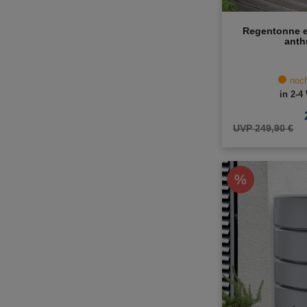
Regentonne e
anth
noch
in 2-4
UVP 249,90 €
%