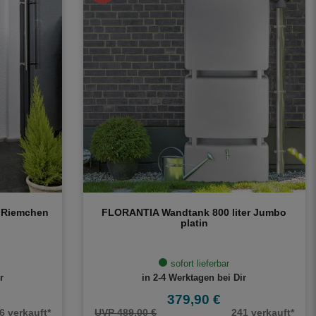
 Riemchen
FLORANTIA Wandtank 800 liter Jumbo
platin
sofort lieferbar
r
in 2-4 Werktagen bei Dir
379,90 €
6 verkauft*
UVP 489,00 €
241 verkauft*