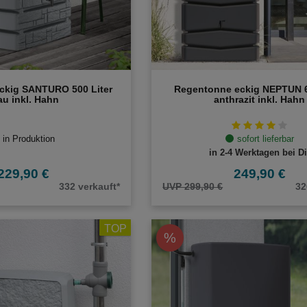
ckig SANTURO 500 Liter
Regentonne eckig NEPTUN 6
au inkl. Hahn
anthrazit inkl. Hahn
in Produktion
sofort lieferbar
in 2-4 Werktagen bei Di
229,90 €
249,90 €
332 verkauft*
UVP 299,90 €
32
TOP
%