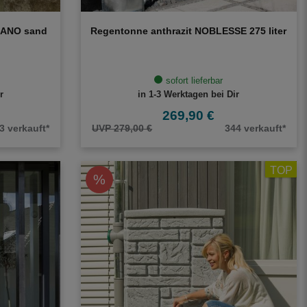
RANO sand
Regentonne anthrazit NOBLESSE 275 liter
sofort lieferbar
r
in 1-3 Werktagen bei Dir
269,90 €
3 verkauft*
UVP 279,00 €
344 verkauft*
TOP
%