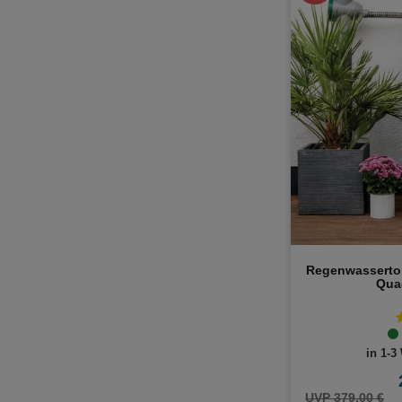
Regenwasserto
Qua
in 1-3
UVP 379,00 €