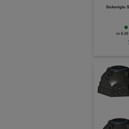
Sickeriglu 
in 6-10