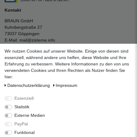
Kontakt
BRAUN GmbH
Kuhnbergstraße 27
73037 Göppingen
E-Mail:
mail@zisterne.info
zum Kontaktformular
Wir nutzen Cookies auf unserer Website. Einige von diesen sind
Unternehmen
essenziell, während andere uns helfen, diese Website und Ihre
Erfahrung zu verbessern. Weitere Informationen zu den von uns
Datenschutzerklärung
verwendeten Cookies und Ihren Rechten als Nutzer finden Sie
Impressum
hier:
AGB
Daten­schutz­erklärung
Impressum
Über uns
Folgen Sie uns auf Social Media
Essenziell
Statistik
Externe Medien
Facebook
Instagram
Pinterest
PayPal
Funktional