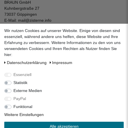
BRAUN GmbH
Kuhnbergstraße 27
73037 Göppingen
E-Mail:
mail@zisterne.info
zum Kontaktformular
Wir nutzen Cookies auf unserer Website. Einige von diesen sind
Unternehmen
essenziell, während andere uns helfen, diese Website und Ihre
Erfahrung zu verbessern. Weitere Informationen zu den von uns
Datenschutzerklärung
verwendeten Cookies und Ihren Rechten als Nutzer finden Sie
Impressum
hier:
AGB
Daten­schutz­erklärung
Impressum
Über uns
Folgen Sie uns auf Social Media
Essenziell
Statistik
Externe Medien
Facebook
Instagram
Pinterest
PayPal
Funktional
Alle Preise inkl. 19% Mehrwertsteuer.
Weitere Einstellungen
* Die verkauften Stückzahlen beziehen sich auf die Verkäufe
Alle akzeptieren
in unseren Shops und Marktplätzen.