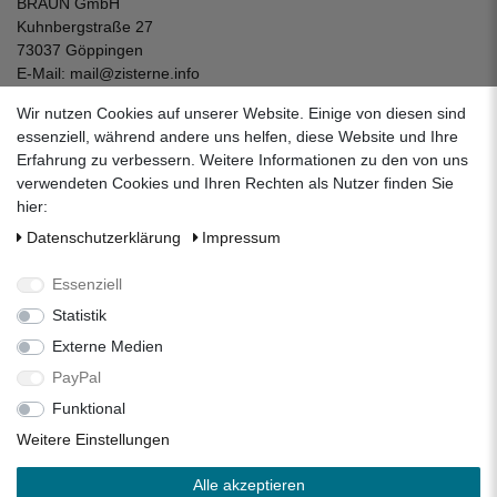
BRAUN GmbH
Kuhnbergstraße 27
73037 Göppingen
E-Mail:
mail@zisterne.info
zum Kontaktformular
Wir nutzen Cookies auf unserer Website. Einige von diesen sind
Unternehmen
essenziell, während andere uns helfen, diese Website und Ihre
Erfahrung zu verbessern. Weitere Informationen zu den von uns
Datenschutzerklärung
verwendeten Cookies und Ihren Rechten als Nutzer finden Sie
Impressum
hier:
AGB
Daten­schutz­erklärung
Impressum
Über uns
Folgen Sie uns auf Social Media
Essenziell
Statistik
Externe Medien
Facebook
Instagram
Pinterest
PayPal
Funktional
Alle Preise inkl. 19% Mehrwertsteuer.
Weitere Einstellungen
* Die verkauften Stückzahlen beziehen sich auf die Verkäufe
Alle akzeptieren
in unseren Shops und Marktplätzen.