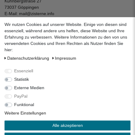
Kuhnbergstraße 27
73037 Göppingen
E-Mail:
mail@zisterne.info
zum Kontaktformular
Wir nutzen Cookies auf unserer Website. Einige von diesen sind
Unternehmen
essenziell, während andere uns helfen, diese Website und Ihre
Erfahrung zu verbessern. Weitere Informationen zu den von uns
Datenschutzerklärung
verwendeten Cookies und Ihren Rechten als Nutzer finden Sie
Impressum
hier:
AGB
Daten­schutz­erklärung
Impressum
Über uns
Folgen Sie uns auf Social Media
Essenziell
Statistik
Externe Medien
Facebook
Instagram
Pinterest
PayPal
Funktional
Alle Preise inkl. 19% Mehrwertsteuer.
Weitere Einstellungen
* Die verkauften Stückzahlen beziehen sich auf die Verkäufe
Alle akzeptieren
in unseren Shops und Marktplätzen.
** Der kostenlose Versand erfolgt ausschließlich innerhalb