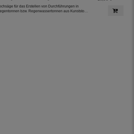
ochsäge für das Erstellen von Durchführungen in
egentonnen bzw. Regenwassertonnen aus Kunststoff,
nkl. jeweils einer Dichtung in 32 mm und 50 mm
urchmesser.