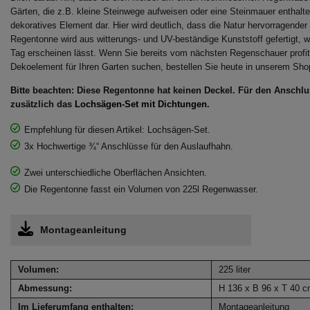
Gärten, die z.B. kleine Steinwege aufweisen oder eine Steinmauer enthalte
dekoratives Element dar. Hier wird deutlich, dass die Natur hervorragende
Regentonne wird aus witterungs- und UV-beständige Kunststoff gefertigt, 
Tag erscheinen lässt. Wenn Sie bereits vom nächsten Regenschauer profi
Dekoelement für Ihren Garten suchen, bestellen Sie heute in unserem Sho
Bitte beachten: Diese Regentonne hat keinen Deckel. Für den Ansch
zusätzlich das
Lochsägen-Set mit Dichtungen
.
Empfehlung für diesen Artikel: Lochsägen-Set.
3x Hochwertige ¾“ Anschlüsse für den Auslaufhahn.
Zwei unterschiedliche Oberflächen Ansichten.
Die Regentonne fasst ein Volumen von 225l Regenwasser.
Montageanleitung
Volumen:
225 liter
Abmessung:
H 136 x B 96 x T 40 
Im Lieferumfang enthalten:
Montageanleitung