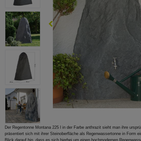
Der Regentonne Montana 225 l in der Farbe anthrazit sieht man ihre urspr
präsentiert sich mit ihrer Steinoberfläche als Regenwassertonne in Form ei
Blick darauf hin, dass es sich hierbei um einen hochmodernen Regenwasser