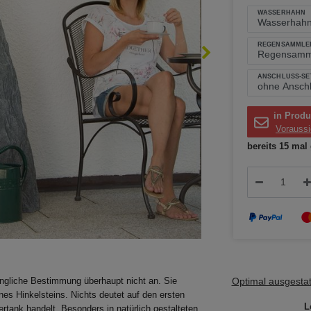
WASSERHAHN
REGENSAMMLE
ANSCHLUSS-SE
in Produ
Voraussi
bereits 15 mal 
Optimal ausgestatt
üngliche Bestimmung überhaupt nicht an. Sie
nes Hinkelsteins. Nichts deutet auf den ersten
L
tank handelt. Besonders in natürlich gestalteten