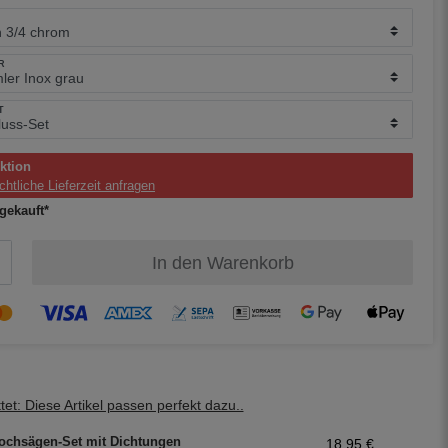
R
T
ktion
chtliche Lieferzeit anfragen
gekauft*
In den Warenkorb
et: Diese Artikel passen perfekt dazu..
ochsägen-Set mit Dichtungen
18,95 €