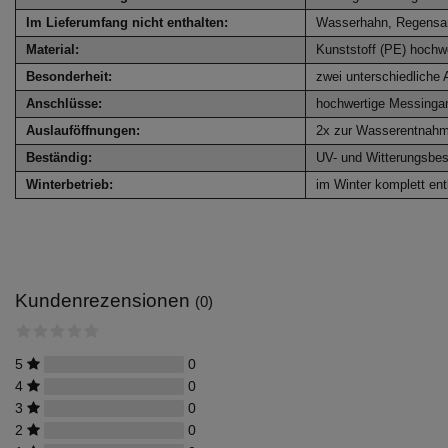
Im Lieferumfang nicht enthalten:
Wasserhahn, Regensa
Material:
Kunststoff (PE) hochw
Besonderheit:
zwei unterschiedliche 
Anschlüsse:
hochwertige Messinga
Auslauföffnungen:
2x zur Wasserentnahme
Beständig:
UV- und Witterungsbes
Winterbetrieb:
im Winter komplett entl
Kundenrezensionen
(0)
5
0
4
0
3
0
2
0