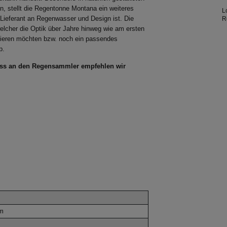
n, stellt die Regentonne Montana ein weiteres
L
r Lieferant an Regenwasser und Design ist. Die
R
i
welcher die Optik über Jahre hinweg wie am ersten
D
tieren möchten bzw. noch ein passendes
p.
luss an den Regensammler empfehlen wir
cm