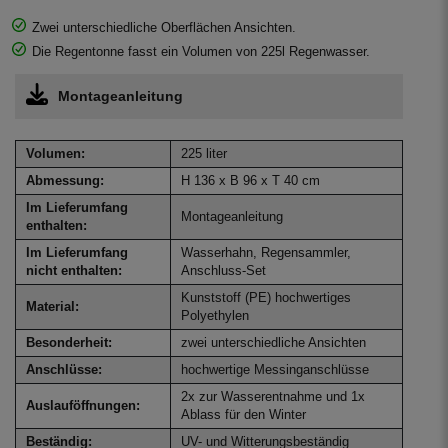
Zwei unterschiedliche Oberflächen Ansichten.
Die Regentonne fasst ein Volumen von 225l Regenwasser.
Montageanleitung
Volumen:
225 liter
Abmessung:
H 136 x B 96 x T 40 cm
Im Lieferumfang
Montageanleitung
enthalten:
Im Lieferumfang
Wasserhahn, Regensammler,
nicht enthalten:
Anschluss-Set
Kunststoff (PE) hochwertiges
Material:
Polyethylen
Besonderheit:
zwei unterschiedliche Ansichten
Anschlüsse:
hochwertige Messinganschlüsse
2x zur Wasserentnahme und 1x
Auslauföffnungen:
Ablass für den Winter
Beständig:
UV- und Witterungsbeständig