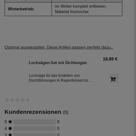
im Winter komplett entleeren,
Winterbetrieb:
Material frostsicher
Optimal ausgestattet: Diese Artikel passen perfekt dazu..
18,95 €
Lochsägen-Set mit Dichtungen
Lochsäge für das Erstellen von
Durchführungen in Regentonnen bzw.
Regenwassertonnen aus Kunststoff,
inkl. jeweils einer Dichtung in 32 mm
und 50 mm Durchmesser.
Kundenrezensionen
(0)
5
0
4
0
3
0