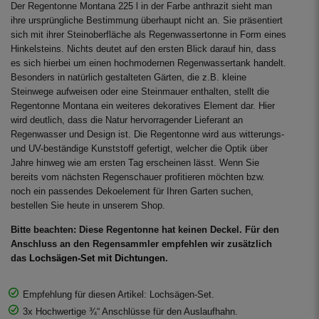
Der Regentonne Montana 225 l in der Farbe anthrazit sieht man
ihre ursprüngliche Bestimmung überhaupt nicht an. Sie präsentiert
sich mit ihrer Steinoberfläche als Regenwassertonne in Form eines
Hinkelsteins. Nichts deutet auf den ersten Blick darauf hin, dass
es sich hierbei um einen hochmodernen Regenwassertank handelt.
Besonders in natürlich gestalteten Gärten, die z.B. kleine
Steinwege aufweisen oder eine Steinmauer enthalten, stellt die
Regentonne Montana ein weiteres dekoratives Element dar. Hier
wird deutlich, dass die Natur hervorragender Lieferant an
Regenwasser und Design ist. Die Regentonne wird aus witterungs-
und UV-beständige Kunststoff gefertigt, welcher die Optik über
Jahre hinweg wie am ersten Tag erscheinen lässt. Wenn Sie
bereits vom nächsten Regenschauer profitieren möchten bzw.
noch ein passendes Dekoelement für Ihren Garten suchen,
bestellen Sie heute in unserem Shop.
Bitte beachten: Diese Regentonne hat keinen Deckel. Für den
Anschluss an den Regensammler empfehlen wir zusätzlich
das
Lochsägen-Set mit Dichtungen
.
Empfehlung für diesen Artikel: Lochsägen-Set.
3x Hochwertige ¾“ Anschlüsse für den Auslaufhahn.