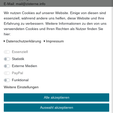
E-Mail:
mail@zisterne.info
zum Kontaktformular
Wir nutzen Cookies auf unserer Website. Einige von diesen sind
Unternehmen
essenziell, während andere uns helfen, diese Website und Ihre
Erfahrung zu verbessern. Weitere Informationen zu den von uns
Datenschutzerklärung
verwendeten Cookies und Ihren Rechten als Nutzer finden Sie
Impressum
hier:
AGB
Daten­schutz­erklärung
Impressum
Über uns
Folgen Sie uns auf Social Media
Essenziell
Statistik
Externe Medien
Facebook
Instagram
Pinterest
PayPal
Funktional
Alle Preise inkl. 19% Mehrwertsteuer.
Weitere Einstellungen
* Die verkauften Stückzahlen beziehen sich auf die Verkäufe
Alle akzeptieren
in unseren Shops und Marktplätzen.
** Der kostenlose Versand erfolgt ausschließlich innerhalb
Auswahl akzeptieren
des deutschen Festlandes ohne Inseln.