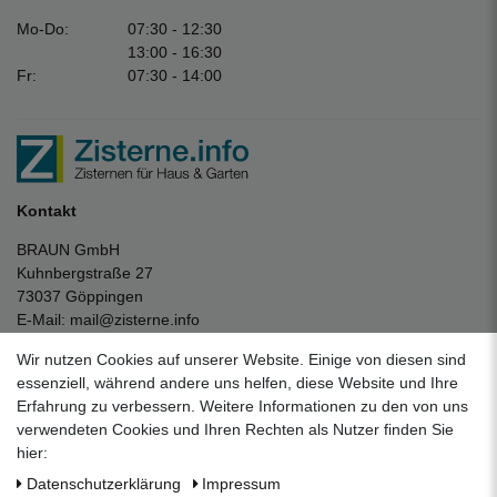
Mo-Do:
07:30 - 12:30
13:00 - 16:30
Fr:
07:30 - 14:00
Kontakt
BRAUN GmbH
Kuhnbergstraße 27
73037 Göppingen
E-Mail:
mail@zisterne.info
zum Kontaktformular
Wir nutzen Cookies auf unserer Website. Einige von diesen sind
Unternehmen
essenziell, während andere uns helfen, diese Website und Ihre
Erfahrung zu verbessern. Weitere Informationen zu den von uns
Datenschutzerklärung
verwendeten Cookies und Ihren Rechten als Nutzer finden Sie
Impressum
hier:
AGB
Daten­schutz­erklärung
Impressum
Über uns