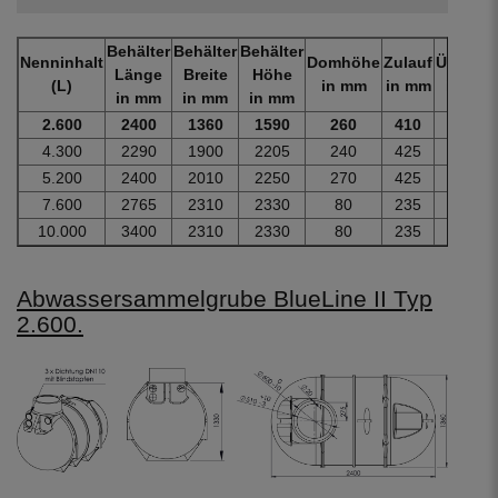
Behälter
Behälter
Behälter
Nenninhalt
Domhöhe
Zulauf
Überlau
Länge
Breite
Höhe
(L)
in mm
in mm
in mm
in mm
in mm
in mm
2.600
2400
1360
1590
260
410
560
4.300
2290
1900
2205
240
425
575
5.200
2400
2010
2250
270
425
575
7.600
2765
2310
2330
80
235
385
10.000
3400
2310
2330
80
235
385
Abwassersammelgrube BlueLine II Typ
2.600.