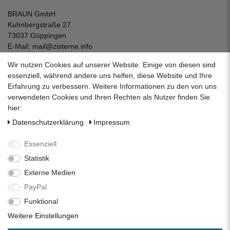
BRAUN GmbH
Kuhnbergstraße 27
73037 Göppingen
E-Mail:
mail@zisterne.info
zum Kontaktformular
Wir nutzen Cookies auf unserer Website. Einige von diesen sind
Unternehmen
essenziell, während andere uns helfen, diese Website und Ihre
Erfahrung zu verbessern. Weitere Informationen zu den von uns
Datenschutzerklärung
verwendeten Cookies und Ihren Rechten als Nutzer finden Sie
Impressum
hier:
AGB
Daten­schutz­erklärung
Impressum
Über uns
Folgen Sie uns auf Social Media
Essenziell
Statistik
Externe Medien
Facebook
Instagram
Pinterest
PayPal
Funktional
Alle Preise inkl. 19% Mehrwertsteuer.
Weitere Einstellungen
* Die verkauften Stückzahlen beziehen sich auf die Verkäufe