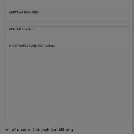
AUFTRAGSNUMMER*
KONTAKT-E-MAIL*
WIDERRUFSGRUND (OPTIONAL)
Es gilt unsere
Daten­schutz­erklärung
.