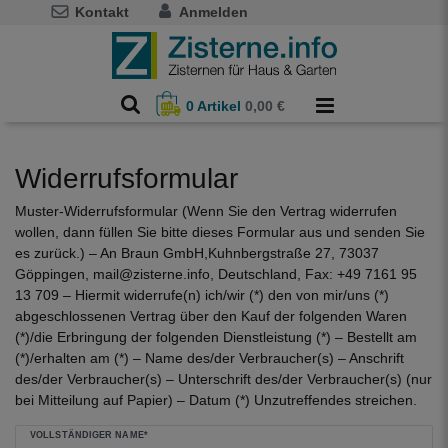
Kontakt
Anmelden
0
Artikel
0,00 €
Widerrufs­formular
Muster-Widerrufsformular (Wenn Sie den Vertrag widerrufen
wollen, dann füllen Sie bitte dieses Formular aus und senden Sie
es zurück.) – An Braun GmbH,Kuhnbergstraße 27, 73037
Göppingen, mail@zisterne.info, Deutschland, Fax: +49 7161 95
13 709 – Hiermit widerrufe(n) ich/wir (*) den von mir/uns (*)
abgeschlossenen Vertrag über den Kauf der folgenden Waren
(*)/die Erbringung der folgenden Dienstleistung (*) – Bestellt am
(*)/erhalten am (*) – Name des/der Verbraucher(s) – Anschrift
des/der Verbraucher(s) – Unterschrift des/der Verbraucher(s) (nur
bei Mitteilung auf Papier) – Datum (*) Unzutreffendes streichen.
Ceres::Template.mailFormHoneypotLabel
VOLLSTÄNDIGER NAME*