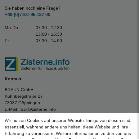
Sie haben noch eine Frage?
+49 (0)7161 95 137 00
Mo-Do:
07:30 - 12:30
13:00 - 16:30
Fr:
07:30 - 14:00
Kontakt
BRAUN GmbH
Kuhnbergstraße 27
73037 Göppingen
E-Mail:
mail@zisterne.info
zum Kontaktformular
Wir nutzen Cookies auf unserer Website. Einige von diesen sind
Unternehmen
essenziell, während andere uns helfen, diese Website und Ihre
Erfahrung zu verbessern. Weitere Informationen zu den von uns
Datenschutzerklärung