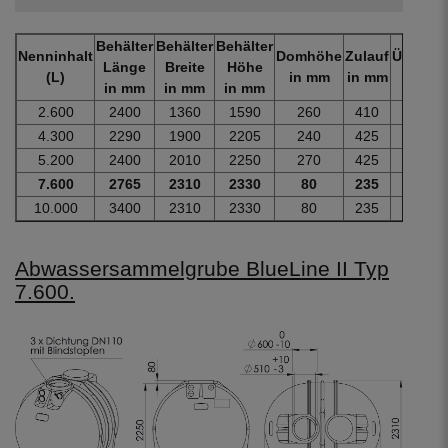
Behälter
Behälter
Behälter
Nenninhalt
Domhöhe
Zulauf
Überlau
Länge
Breite
Höhe
(L)
in mm
in mm
in mm
in mm
in mm
in mm
2.600
2400
1360
1590
260
410
560
4.300
2290
1900
2205
240
425
575
5.200
2400
2010
2250
270
425
575
7.600
2765
2310
2330
80
235
385
10.000
3400
2310
2330
80
235
385
Abwassersammelgrube BlueLine II Typ
7.600.