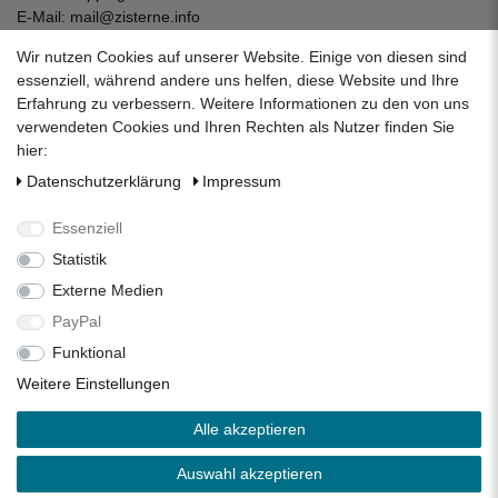
E-Mail:
mail@zisterne.info
zum Kontaktformular
Wir nutzen Cookies auf unserer Website. Einige von diesen sind
Unternehmen
essenziell, während andere uns helfen, diese Website und Ihre
Erfahrung zu verbessern. Weitere Informationen zu den von uns
Datenschutzerklärung
verwendeten Cookies und Ihren Rechten als Nutzer finden Sie
Impressum
hier:
AGB
Daten­schutz­erklärung
Impressum
Über uns
Folgen Sie uns auf Social Media
Essenziell
Statistik
Externe Medien
Facebook
Instagram
Pinterest
PayPal
Funktional
Alle Preise inkl. 19% Mehrwertsteuer.
Weitere Einstellungen
* Die verkauften Stückzahlen beziehen sich auf die Verkäufe
Alle akzeptieren
in unseren Shops und Marktplätzen.
** Der kostenlose Versand erfolgt ausschließlich innerhalb
Auswahl akzeptieren
des deutschen Festlandes ohne Inseln.