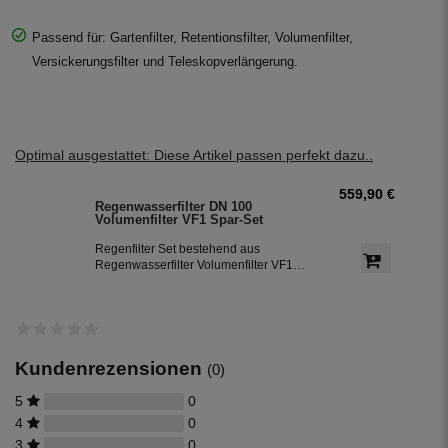
Passend für: Gartenfilter, Retentionsfilter, Volumenfilter,
Versickerungsfilter und Teleskopverlängerung.
Optimal ausgestattet: Diese Artikel passen perfekt dazu..
559,90 €
Regenwasserfilter DN 100
Volumenfilter VF1 Spar-Set
Regenfilter Set bestehend aus
Regenwasserfilter Volumenfilter VF1
mit Teleskopverlängerung,
Überlaufsiphon UNO für
Betonzisternen und beruhigtem Zulauf
DN 100. Ein Zisternenfilter Set zu
einem besonders günstigen Preis.
Kundenrezensionen
(0)
5
0
4
0
3
0