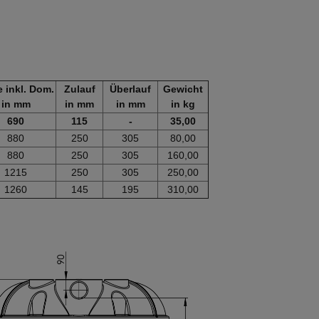
 inkl. Dom.
Zulauf
Überlauf
Gewicht
in mm
in mm
in mm
in kg
690
115
-
35,00
880
250
305
80,00
880
250
305
160,00
1215
250
305
250,00
1260
145
195
310,00