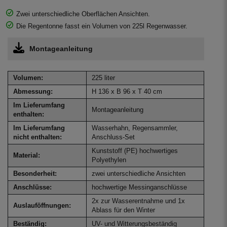
Zwei unterschiedliche Oberflächen Ansichten.
Die Regentonne fasst ein Volumen von 225l Regenwasser.
Montageanleitung
Volumen:
225 liter
Abmessung:
H 136 x B 96 x T 40 cm
Im Lieferumfang
Montageanleitung
enthalten:
Im Lieferumfang
Wasserhahn, Regensammler,
nicht enthalten:
Anschluss-Set
Kunststoff (PE) hochwertiges
Material:
Polyethylen
Besonderheit:
zwei unterschiedliche Ansichten
Anschlüsse:
hochwertige Messinganschlüsse
2x zur Wasserentnahme und 1x
Auslauföffnungen:
Ablass für den Winter
Beständig:
UV- und Witterungsbeständig