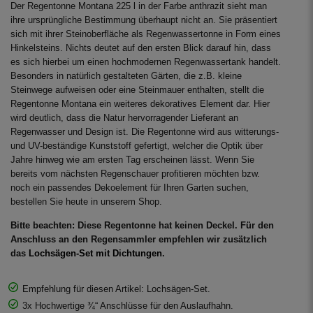
Der Regentonne Montana 225 l in der Farbe anthrazit sieht man
ihre ursprüngliche Bestimmung überhaupt nicht an. Sie präsentiert
sich mit ihrer Steinoberfläche als Regenwassertonne in Form eines
Hinkelsteins. Nichts deutet auf den ersten Blick darauf hin, dass
es sich hierbei um einen hochmodernen Regenwassertank handelt.
Besonders in natürlich gestalteten Gärten, die z.B. kleine
Steinwege aufweisen oder eine Steinmauer enthalten, stellt die
Regentonne Montana ein weiteres dekoratives Element dar. Hier
wird deutlich, dass die Natur hervorragender Lieferant an
Regenwasser und Design ist. Die Regentonne wird aus witterungs-
und UV-beständige Kunststoff gefertigt, welcher die Optik über
Jahre hinweg wie am ersten Tag erscheinen lässt. Wenn Sie
bereits vom nächsten Regenschauer profitieren möchten bzw.
noch ein passendes Dekoelement für Ihren Garten suchen,
bestellen Sie heute in unserem Shop.
Bitte beachten: Diese Regentonne hat keinen Deckel. Für den
Anschluss an den Regensammler empfehlen wir zusätzlich
das
Lochsägen-Set mit Dichtungen
.
Empfehlung für diesen Artikel: Lochsägen-Set.
3x Hochwertige ¾“ Anschlüsse für den Auslaufhahn.