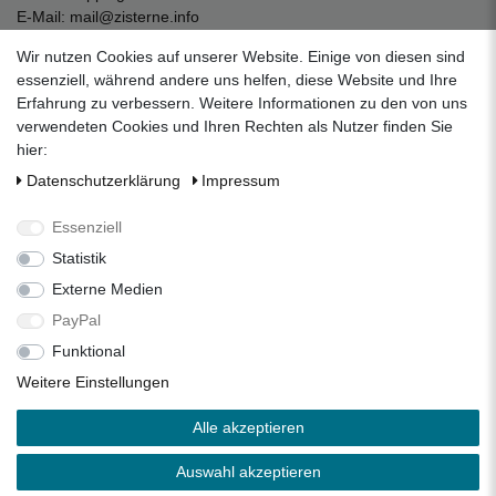
E-Mail:
mail@zisterne.info
zum Kontaktformular
Wir nutzen Cookies auf unserer Website. Einige von diesen sind
Unternehmen
essenziell, während andere uns helfen, diese Website und Ihre
Erfahrung zu verbessern. Weitere Informationen zu den von uns
Datenschutzerklärung
verwendeten Cookies und Ihren Rechten als Nutzer finden Sie
Impressum
hier:
AGB
Daten­schutz­erklärung
Impressum
Über uns
Folgen Sie uns auf Social Media
Essenziell
Statistik
Externe Medien
Facebook
Instagram
Pinterest
PayPal
Funktional
Alle Preise inkl. 19% Mehrwertsteuer.
Weitere Einstellungen
* Die verkauften Stückzahlen beziehen sich auf die Verkäufe
Alle akzeptieren
in unseren Shops und Marktplätzen.
** Der kostenlose Versand erfolgt ausschließlich innerhalb
Auswahl akzeptieren
des deutschen Festlandes ohne Inseln.