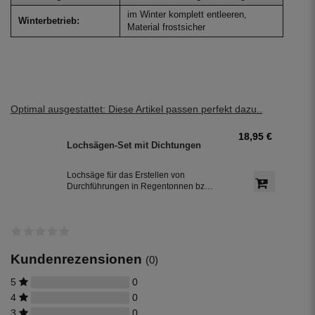
im Winter komplett entleeren,
Winterbetrieb:
Material frostsicher
Optimal ausgestattet: Diese Artikel passen perfekt dazu..
18,95 €
Lochsägen-Set mit Dichtungen
Lochsäge für das Erstellen von
Durchführungen in Regentonnen bzw.
Regenwassertonnen aus Kunststoff,
inkl. jeweils einer Dichtung in 32 mm
und 50 mm Durchmesser.
Kundenrezensionen
(0)
5
0
4
0
3
0