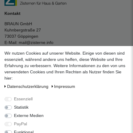
Kontakt
BRAUN GmbH
Kuhnbergstraße 27
73037 Göppingen
E-Mail:
mail@zisterne.info
zum Kontaktformular
Wir nutzen Cookies auf unserer Website. Einige von diesen sind
Unternehmen
essenziell, während andere uns helfen, diese Website und Ihre
Erfahrung zu verbessern. Weitere Informationen zu den von uns
Datenschutzerklärung
verwendeten Cookies und Ihren Rechten als Nutzer finden Sie
Impressum
hier:
AGB
Daten­schutz­erklärung
Impressum
Über uns
Folgen Sie uns auf Social Media
Essenziell
Statistik
Externe Medien
Facebook
Instagram
Pinterest
PayPal
Funktional