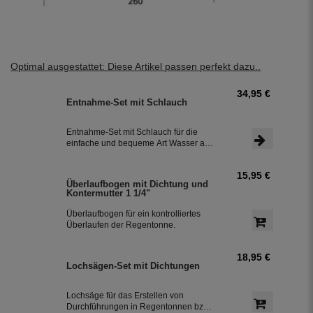
Optimal ausgestattet: Diese Artikel passen perfekt dazu..
34,95 €
Entnahme-Set mit Schlauch
Entnahme-Set mit Schlauch für die
einfache und bequeme Art Wasser aus
der Regentonne, Regenwassertonne
bzw. Regenwassertank usw. zu zapfen.
15,95 €
Überlaufbogen mit Dichtung und
Kontermutter 1 1/4"
Überlaufbogen für ein kontrolliertes
Überlaufen der Regentonne.
18,95 €
Lochsägen-Set mit Dichtungen
Lochsäge für das Erstellen von
Durchführungen in Regentonnen bzw.