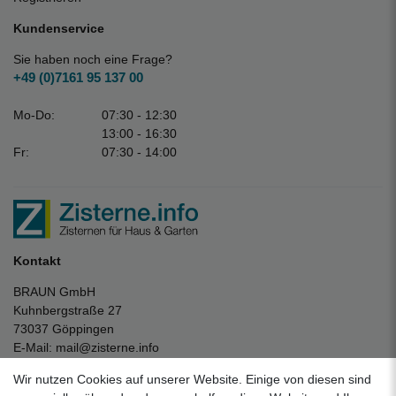
Kundenservice
Sie haben noch eine Frage?
+49 (0)7161 95 137 00
Mo-Do:
07:30 - 12:30
13:00 - 16:30
Fr:
07:30 - 14:00
Kontakt
BRAUN GmbH
Kuhnbergstraße 27
73037 Göppingen
E-Mail:
mail@zisterne.info
zum Kontaktformular
Wir nutzen Cookies auf unserer Website. Einige von diesen sind