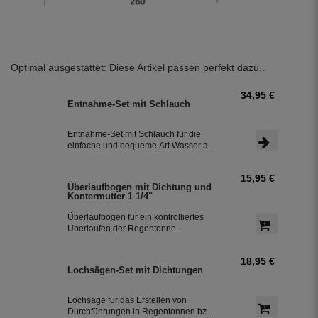
Optimal ausgestattet: Diese Artikel passen perfekt dazu..
34,95 €
Entnahme-Set mit Schlauch
Entnahme-Set mit Schlauch für die
einfache und bequeme Art Wasser aus
der Regentonne, Regenwassertonne
bzw. Regenwassertank usw. zu zapfen.
15,95 €
Überlaufbogen mit Dichtung und
Kontermutter 1 1/4"
Überlaufbogen für ein kontrolliertes
Überlaufen der Regentonne.
18,95 €
Lochsägen-Set mit Dichtungen
Lochsäge für das Erstellen von
Durchführungen in Regentonnen bzw.