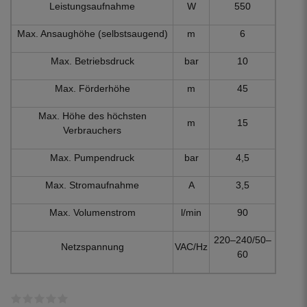
Leistungsaufnahme
W
550
Max. Ansaughöhe (selbstsaugend)
m
6
Max. Betriebsdruck
bar
10
Max. Förderhöhe
m
45
Max. Höhe des höchsten
m
15
Verbrauchers
Max. Pumpendruck
bar
4,5
Max. Stromaufnahme
A
3,5
Max. Volumenstrom
l/min
90
220–240/50–
Netzspannung
VAC/Hz
60