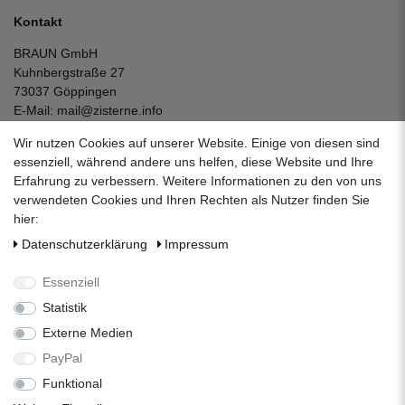
Kontakt
BRAUN GmbH
Kuhnbergstraße 27
73037 Göppingen
E-Mail:
mail@zisterne.info
zum Kontaktformular
Wir nutzen Cookies auf unserer Website. Einige von diesen sind
Unternehmen
essenziell, während andere uns helfen, diese Website und Ihre
Erfahrung zu verbessern. Weitere Informationen zu den von uns
Datenschutzerklärung
verwendeten Cookies und Ihren Rechten als Nutzer finden Sie
Impressum
hier:
AGB
Daten­schutz­erklärung
Impressum
Über uns
Folgen Sie uns auf Social Media
Essenziell
Statistik
Externe Medien
Facebook
Instagram
Pinterest
PayPal
Funktional
Alle Preise inkl. 19% Mehrwertsteuer.