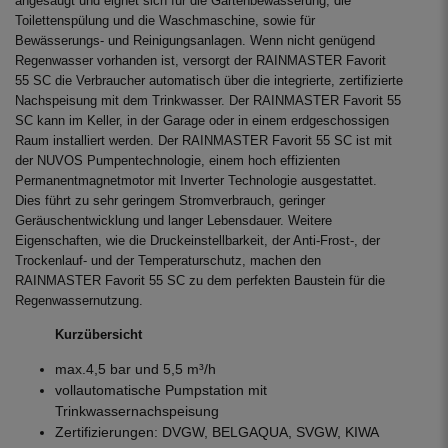
angesaugt und eignet sich für die Gartenbewässerung, die
Toilettenspülung und die Waschmaschine, sowie für
Bewässerungs- und Reinigungsanlagen. Wenn nicht genügend
Regenwasser vorhanden ist, versorgt der RAINMASTER Favorit
55 SC die Verbraucher automatisch über die integrierte, zertifizierte
Nachspeisung mit dem Trinkwasser. Der RAINMASTER Favorit 55
SC kann im Keller, in der Garage oder in einem erdgeschossigen
Raum installiert werden. Der RAINMASTER Favorit 55 SC ist mit
der NUVOS Pumpentechnologie, einem hoch effizienten
Permanentmagnetmotor mit Inverter Technologie ausgestattet.
Dies führt zu sehr geringem Stromverbrauch, geringer
Geräuschentwicklung und langer Lebensdauer. Weitere
Eigenschaften, wie die Druckeinstellbarkeit, der Anti-Frost-, der
Trockenlauf- und der Temperaturschutz, machen den
RAINMASTER Favorit 55 SC zu dem perfekten Baustein für die
Regenwassernutzung.
Kurzübersicht
max.4,5 bar und 5,5 m³/h
vollautomatische Pumpstation mit
Trinkwassernachspeisung
Zertifizierungen: DVGW, BELGAQUA, SVGW, KIWA