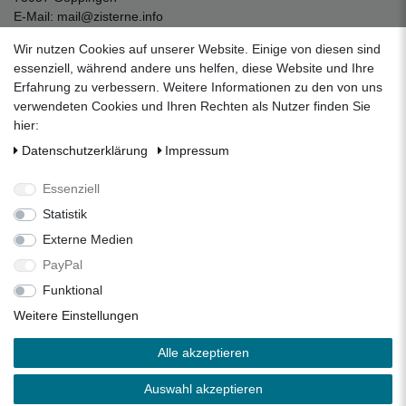
E-Mail:
mail@zisterne.info
zum Kontaktformular
Wir nutzen Cookies auf unserer Website. Einige von diesen sind
Unternehmen
essenziell, während andere uns helfen, diese Website und Ihre
Erfahrung zu verbessern. Weitere Informationen zu den von uns
Datenschutzerklärung
verwendeten Cookies und Ihren Rechten als Nutzer finden Sie
Impressum
hier:
AGB
Daten­schutz­erklärung
Impressum
Über uns
Folgen Sie uns auf Social Media
Essenziell
Statistik
Externe Medien
Facebook
Instagram
Pinterest
PayPal
Funktional
Alle Preise inkl. 19% Mehrwertsteuer.
Weitere Einstellungen
* Die verkauften Stückzahlen beziehen sich auf die Verkäufe
Alle akzeptieren
in unseren Shops und Marktplätzen.
** Der kostenlose Versand erfolgt ausschließlich innerhalb
Auswahl akzeptieren
des deutschen Festlandes ohne Inseln.