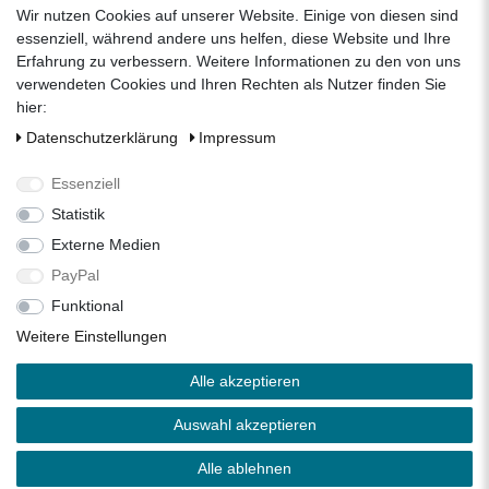
Wir nutzen Cookies auf unserer Website. Einige von diesen sind
Unternehmen
essenziell, während andere uns helfen, diese Website und Ihre
Erfahrung zu verbessern. Weitere Informationen zu den von uns
Datenschutzerklärung
verwendeten Cookies und Ihren Rechten als Nutzer finden Sie
Impressum
hier:
AGB
Daten­schutz­erklärung
Impressum
Über uns
Folgen Sie uns auf Social Media
Essenziell
Statistik
Externe Medien
Facebook
Instagram
Pinterest
PayPal
Funktional
Alle Preise inkl. 19% Mehrwertsteuer.
Weitere Einstellungen
* Die verkauften Stückzahlen beziehen sich auf die Verkäufe
Alle akzeptieren
in unseren Shops und Marktplätzen.
** Der kostenlose Versand erfolgt ausschließlich innerhalb
Auswahl akzeptieren
des deutschen Festlandes ohne Inseln.
Copyright 2026 © Zisterne.info - Alle Rechte vorbehalten.
Alle ablehnen