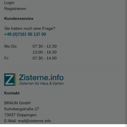
Login
Registrieren
Kundenservice
Sie haben noch eine Frage?
+49 (0)7161 95 137 00
Mo-Do:
07:30 - 12:30
13:00 - 16:30
Fr:
07:30 - 14:00
Kontakt
BRAUN GmbH
Kuhnbergstraße 27
73037 Göppingen
E-Mail:
mail@zisterne.info
zum Kontaktformular