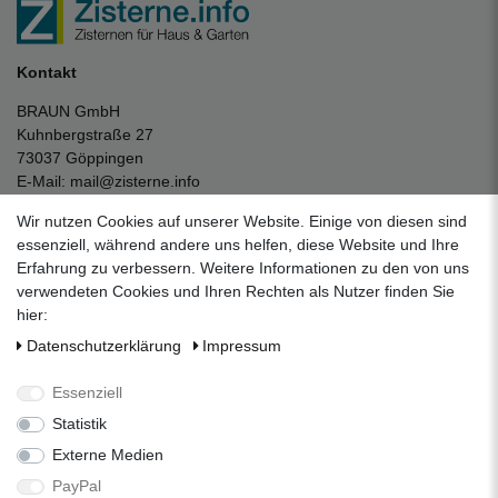
Kontakt
BRAUN GmbH
Kuhnbergstraße 27
73037 Göppingen
E-Mail:
mail@zisterne.info
zum Kontaktformular
Wir nutzen Cookies auf unserer Website. Einige von diesen sind
Unternehmen
essenziell, während andere uns helfen, diese Website und Ihre
Erfahrung zu verbessern. Weitere Informationen zu den von uns
Datenschutzerklärung
verwendeten Cookies und Ihren Rechten als Nutzer finden Sie
Impressum
hier:
AGB
Daten­schutz­erklärung
Impressum
Über uns
Folgen Sie uns auf Social Media
Essenziell
Statistik
Externe Medien
Facebook
Instagram
Pinterest
PayPal