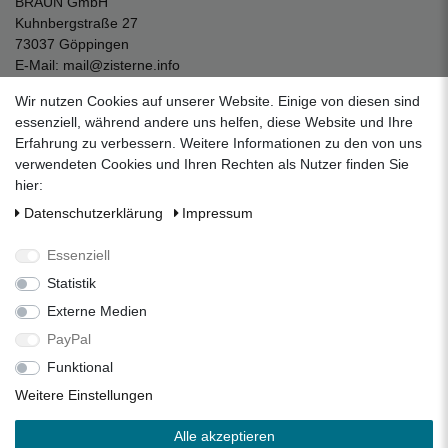
BRAUN GmbH
Kuhnbergstraße 27
73037 Göppingen
E-Mail:
mail@zisterne.info
zum Kontaktformular
Wir nutzen Cookies auf unserer Website. Einige von diesen sind
Unternehmen
essenziell, während andere uns helfen, diese Website und Ihre
Erfahrung zu verbessern. Weitere Informationen zu den von uns
Datenschutzerklärung
verwendeten Cookies und Ihren Rechten als Nutzer finden Sie
Impressum
hier:
AGB
Daten­schutz­erklärung
Impressum
Über uns
Folgen Sie uns auf Social Media
Essenziell
Statistik
Externe Medien
Facebook
Instagram
Pinterest
PayPal
Funktional
Alle Preise inkl. 19% Mehrwertsteuer.
Weitere Einstellungen
* Die verkauften Stückzahlen beziehen sich auf die Verkäufe
Alle akzeptieren
in unseren Shops und Marktplätzen.