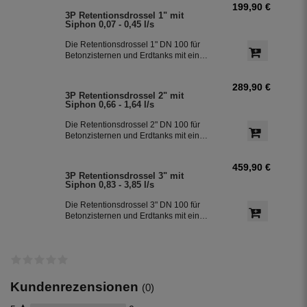
199,90 €
3P Retentionsdrossel 1" mit
Siphon 0,07 - 0,45 l/s
Die Retentionsdrossel 1" DN 100 für
Betonzisternen und Erdtanks mit einem
Abflusswert von 0,07 - 0,45 l/. Diese
Retentionsdrossel weist ihre
289,90 €
Abflusswerte durch einen Prüfbericht
3P Retentionsdrossel 2" mit
der Fachhochschule Münster nach und
Siphon 0,66 - 1,64 l/s
besitzt einen vormontierten
Überlaufsiphon (DN 100).
Die Retentionsdrossel 2" DN 100 für
Betonzisternen und Erdtanks mit einem
Abflusswert von 0,66 - 1,64 l/. Diese
Retentionsdrossel weist ihre
459,90 €
Abflusswerte durch einen Prüfbericht
3P Retentionsdrossel 3" mit
der Fachhochschule Münster nach und
Siphon 0,83 - 3,85 l/s
besitzt einen vormontierten
Überlaufsiphon (DN 100).
Die Retentionsdrossel 3" DN 100 für
Betonzisternen und Erdtanks mit einem
Abflusswert von 0,83 - 3,85 l/. Diese
Retentionsdrossel weist ihre
Abflusswerte durch einen Prüfbericht
der Fachhochschule Münster nach und
besitzt einen vormontierten
Überlaufsiphon (DN 100).
Kundenrezensionen
(0)