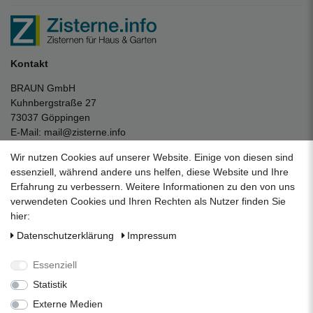
Kontakt
BRAUN GmbH
Kuhnbergstraße 27
73037 Göppingen
E-Mail:
mail@zisterne.info
zum Kontaktformular
Wir nutzen Cookies auf unserer Website. Einige von diesen sind
Unternehmen
essenziell, während andere uns helfen, diese Website und Ihre
Erfahrung zu verbessern. Weitere Informationen zu den von uns
Datenschutzerklärung
verwendeten Cookies und Ihren Rechten als Nutzer finden Sie
Impressum
hier:
AGB
Daten­schutz­erklärung
Impressum
Über uns
Folgen Sie uns auf Social Media
Essenziell
Statistik
Externe Medien