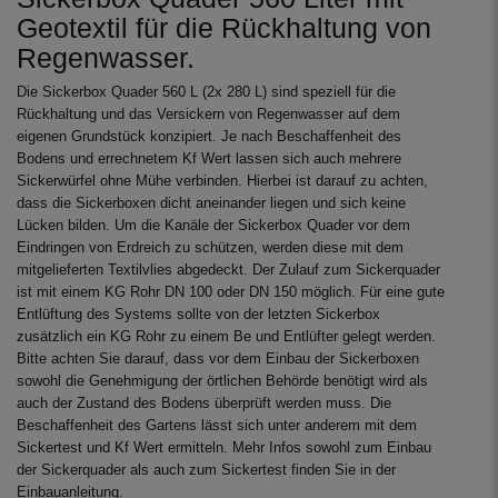
Geotextil für die Rückhaltung von
Regenwasser.
Die Sickerbox Quader 560 L (2x 280 L) sind speziell für die
Rückhaltung und das Versickern von Regenwasser auf dem
eigenen Grundstück konzipiert. Je nach Beschaffenheit des
Bodens und errechnetem Kf Wert lassen sich auch mehrere
Sickerwürfel ohne Mühe verbinden. Hierbei ist darauf zu achten,
dass die Sickerboxen dicht aneinander liegen und sich keine
Lücken bilden. Um die Kanäle der Sickerbox Quader vor dem
Eindringen von Erdreich zu schützen, werden diese mit dem
mitgelieferten Textilvlies abgedeckt. Der Zulauf zum Sickerquader
ist mit einem KG Rohr DN 100 oder DN 150 möglich. Für eine gute
Entlüftung des Systems sollte von der letzten Sickerbox
zusätzlich ein KG Rohr zu einem Be und Entlüfter gelegt werden.
Bitte achten Sie darauf, dass vor dem Einbau der Sickerboxen
sowohl die Genehmigung der örtlichen Behörde benötigt wird als
auch der Zustand des Bodens überprüft werden muss. Die
Beschaffenheit des Gartens lässt sich unter anderem mit dem
Sickertest und Kf Wert ermitteln. Mehr Infos sowohl zum Einbau
der Sickerquader als auch zum Sickertest finden Sie in der
Einbauanleitung.