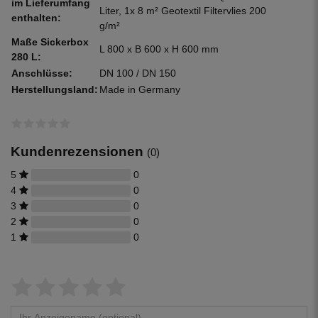
im Lieferumfang
Liter, 1x 8 m² Geotextil Filtervlies 200
enthalten:
g/m²
Maße Sickerbox
L 800 x B 600 x H 600 mm
280 L:
Anschlüsse:
DN 100 / DN 150
Herstellungsland:
Made in Germany
Kundenrezensionen
(0)
5
0
4
0
3
0
2
0
1
0