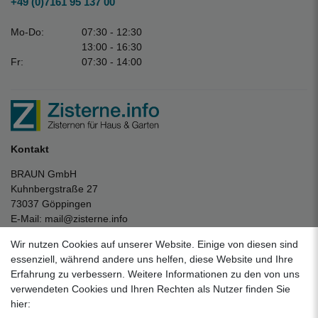
+49 (0)7161 95 137 00
Mo-Do:
07:30 - 12:30
13:00 - 16:30
Fr:
07:30 - 14:00
Kontakt
BRAUN GmbH
Kuhnbergstraße 27
73037 Göppingen
E-Mail:
mail@zisterne.info
zum Kontaktformular
Wir nutzen Cookies auf unserer Website. Einige von diesen sind
Unternehmen
essenziell, während andere uns helfen, diese Website und Ihre
Erfahrung zu verbessern. Weitere Informationen zu den von uns
Datenschutzerklärung
verwendeten Cookies und Ihren Rechten als Nutzer finden Sie
Impressum
hier:
AGB