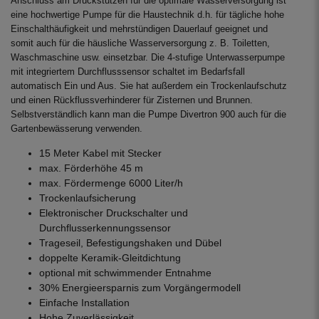
Anschluss am Druckstutzen für die optimale Wasserversorgung ist
eine hochwertige Pumpe für die Haustechnik d.h. für tägliche hohe
Einschalthäufigkeit und mehrstündigen Dauerlauf geeignet und
somit auch für die häusliche Wasserversorgung z. B. Toiletten,
Waschmaschine usw. einsetzbar. Die 4-stufige Unterwasserpumpe
mit integriertem Durchflusssensor schaltet im Bedarfsfall
automatisch Ein und Aus. Sie hat außerdem ein Trockenlaufschutz
und einen Rückflussverhinderer für Zisternen und Brunnen.
Selbstverständlich kann man die Pumpe Divertron 900 auch für die
Gartenbewässerung verwenden.
15 Meter Kabel mit Stecker
max. Förderhöhe 45 m
max. Fördermenge 6000 Liter/h
Trockenlaufsicherung
Elektronischer Druckschalter und
Durchflusserkennungssensor
Trageseil, Befestigungshaken und Dübel
doppelte Keramik-Gleitdichtung
optional mit schwimmender Entnahme
30% Energieersparnis zum Vorgängermodell
Einfache Installation
Hohe Zuverlässigkeit