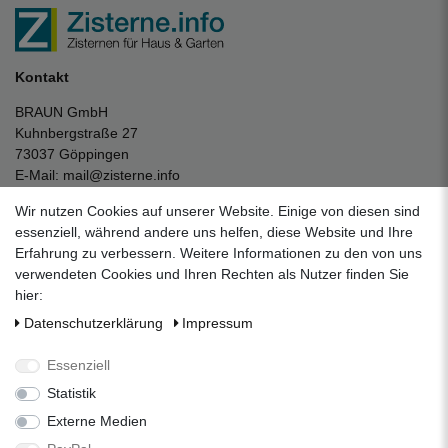
Kontakt
BRAUN GmbH
Kuhnbergstraße 27
73037 Göppingen
E-Mail:
mail@zisterne.info
zum Kontaktformular
Wir nutzen Cookies auf unserer Website. Einige von diesen sind
Unternehmen
essenziell, während andere uns helfen, diese Website und Ihre
Erfahrung zu verbessern. Weitere Informationen zu den von uns
Datenschutzerklärung
verwendeten Cookies und Ihren Rechten als Nutzer finden Sie
Impressum
hier:
AGB
Daten­schutz­erklärung
Impressum
Über uns
Folgen Sie uns auf Social Media
Essenziell
Statistik
Externe Medien
Facebook
Instagram
Pinterest