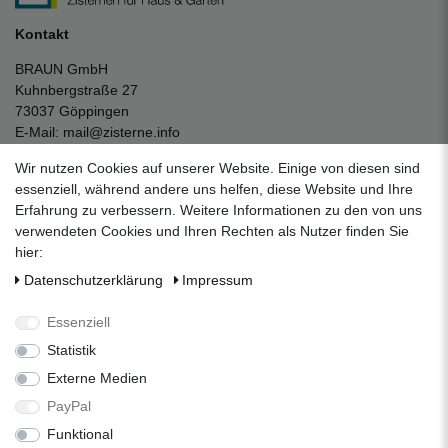
Kontakt
BRAUN GmbH
Kuhnbergstraße 27
73037 Göppingen
E-Mail:
mail@zisterne.info
zum Kontaktformular
Wir nutzen Cookies auf unserer Website. Einige von diesen sind
Unternehmen
essenziell, während andere uns helfen, diese Website und Ihre
Erfahrung zu verbessern. Weitere Informationen zu den von uns
Datenschutzerklärung
verwendeten Cookies und Ihren Rechten als Nutzer finden Sie
Impressum
hier:
AGB
Daten­schutz­erklärung
Impressum
Über uns
Folgen Sie uns auf Social Media
Essenziell
Statistik
Externe Medien
Facebook
Instagram
Pinterest
PayPal
Funktional