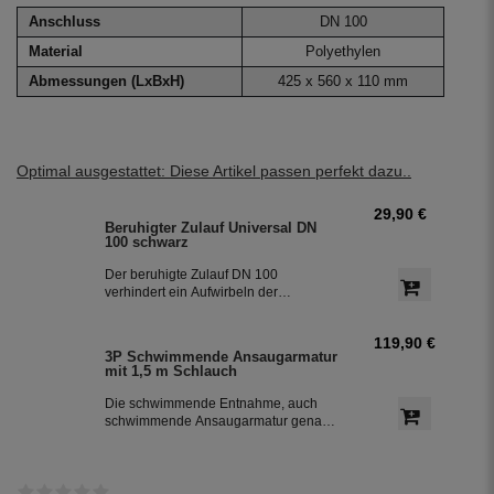
Anschluss
DN 100
Material
Polyethylen
Abmessungen (LxBxH)
425 x 560 x 110 mm
Optimal ausgestattet: Diese Artikel passen perfekt dazu..
29,90 €
Beruhigter Zulauf Universal DN
100 schwarz
Der beruhigte Zulauf DN 100
verhindert ein Aufwirbeln der
Sedimentschicht am Boden der
Zisterne und bringt zusätzlich
119,90 €
Sauerstoff in den unteren Teil des
3P Schwimmende Ansaugarmatur
Wassers. So bleibt das Regenwasser
mit 1,5 m Schlauch
frisch. Der beruhigte Zulauf ist die 2.
Reinigungsstufe in der Zisterne.
Die schwimmende Entnahme, auch
schwimmende Ansaugarmatur genannt
mit 1,5 m Saugschlauch für die
Entnahme des Regenwassers aus der
Zisterne. Der schwimmende
Ansaugfilter ist für den Anschluss an