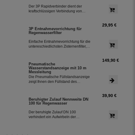
Der 3P Rapidverbinder dient der
kraftschlüssigen Verbindung von
Zisternenfilter und KG-Rohren und
ermöglicht den leichten Ausbau, falls in
29,95 €
die Zisterne z.b. zu
3P Entnahmevorrichtung für
Reinigungszwecken eingestiegen
Regenwasserfilter
werden muss
Einfache Entnahmevorrichtung für die
untereschiedlichsten Zisternenfilter,
Regenwasserfilter und Regenfilter.
149,90 €
Pneumatische
Wasserstandsanzeige mit 10 m
Messleitung
Die Pneumatische Füllstandsanzeige
zeigt Ihnen den Füllstand des
Regenwasser im Regenwassertank in
%-Angaben an.
39,90 €
Beruhigter Zulauf Nennweite DN
100 für Regenwasser
Der beruhigte Zulauf DN 100
verhindert ein Aufwirbeln der
Sedimentschicht und führt Sauerstoff in
den unteren Teil des Regenwassers.