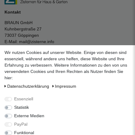
Kontakt
BRAUN GmbH
Kuhnbergstraße 27
73037 Göppingen
E-Mail:
mail@zisterne.info
zum Kontaktformular
Wir nutzen Cookies auf unserer Website. Einige von diesen sind
Unternehmen
essenziell, während andere uns helfen, diese Website und Ihre
Erfahrung zu verbessern. Weitere Informationen zu den von uns
Datenschutzerklärung
verwendeten Cookies und Ihren Rechten als Nutzer finden Sie
Impressum
hier:
AGB
Daten­schutz­erklärung
Impressum
Über uns
Folgen Sie uns auf Social Media
Essenziell
Statistik
Externe Medien
Facebook
Instagram
Pinterest
PayPal
Funktional