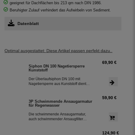
geeignet für Dachflächen bis 213 qm nach DIN 1986.
Beruhigter Zulauf verhindert das Aufwirbeln von Sediment.
Datenblatt
Optimal ausgestattet: Diese Artikel passen perfekt dazu..
69,90 €
Siphon DN 100 Nagetiersperre
Kunststoff
Der Überlaufsiphon DN 100 mit
Nagetiersperre aus Kunststoff dient
zum Schutz gegen das Eindringen von
Kleintieren in die Zisterne. Der Siphon
59,90 €
mit Geruchsverschluss zum
3P Schwimmende Ansaugarmatur
Abwasserkanal entfernt beim
für Regenwasser
Überlaufen der Zisterne die an der
Oberfläche schwimmenden Partikel.
Die schwimmende Ansaugarmatur,
Der Siphon ist die 3. Reinigungsstufe
auch schwimmender Ansaugfilter
in der Zisterne.
genannt, für die Entnahme des
Regenwassers aus dem
124,90 €
Regenwassertank mit Anschlusstülle.