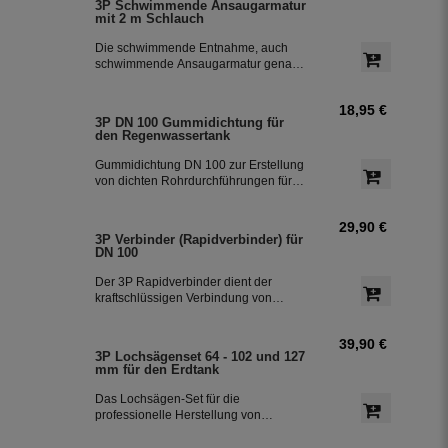
3P Schwimmende Ansaugarmatur
Die schwimmende Entnahme ist die 4.
mit 2 m Schlauch
Reinigungsstufe für sauberes
Regenwasser.
Die schwimmende Entnahme, auch
schwimmende Ansaugarmatur genannt
mit 2 m Saugschlauch für die
Entnahme des Regenwassers aus der
18,95 €
Zisterne. Der schwimmende
3P DN 100 Gummidichtung für
Ansaugfilter ist für den Anschluss an
den Regenwassertank
PE - Rohre 32 mm vorbereitet.
Gummidichtung DN 100 zur Erstellung
von dichten Rohrdurchführungen für
den Regenwassertank aus Kunststoff
mit Wandstärken von 8 - 12 mm.
29,90 €
3P Verbinder (Rapidverbinder) für
DN 100
Der 3P Rapidverbinder dient der
kraftschlüssigen Verbindung von
Zisternenfilter und KG-Rohren und
ermöglicht den leichten Ausbau, falls in
39,90 €
die Zisterne z.b. zu
3P Lochsägenset 64 - 102 und 127
Reinigungszwecken eingestiegen
mm für den Erdtank
werden muss
Das Lochsägen-Set für die
professionelle Herstellung von
Bohrungen im Regenwassertank aus
Kunststoff.