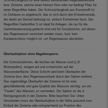
Schmutzfangkorb für eine bereits bestehenden Regenwassertank
bzw. Zisterne, welche einen kleinen Dom oder nur bedingt Platz für
einen Regenfilter haben. Der Schmutzfangkorb aus Kunststoff ist
im Gehäuse so angebracht, das er sich durch den Entnahmestab,
der direkt am Deckel befestigt ist, einfach Entnehmen lässt. Der
Regenfilter Gartenfilter S ist ideal für Anlagen, die nur für die
Gartenbewässerung gedacht sind und für Grundstücke, auf denen
das Regenwasser versickert werden muss, bzw. kein
Kanalanschluss möglich ist, um Regenwasser abzuleiten.
Überlaufsiphon ohne Nagetiersperre:
Die Schmutzteilchen, die leichter als Wasser sind (z.B.
Blütenpollen), steigen auf und schwimmen auf der
Wasseroberfläche. Diese Schicht wird beim Überlaufen der
Zisterne bzw. dem Regenwassertank durch den Siphon entfernt.
Das regelmäßige Überlaufen der Zisterne ist für eine
gleichbleibende und gute Qualität des Wassers wichtig, um ein
"Faulen" des Wassers zu vermeiden. Der Siphon ist die 4.
Reinigungsstufe in der Zisterne. Bitte beachten Sie: Unter
Umständen muss der Überlaufsiphon in der Höhe passend zum
Einlauf der Zisterne oder entsprechend zur Position des