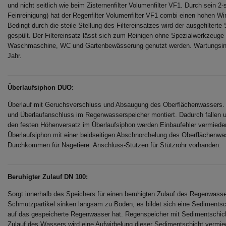
und nicht seitlich wie beim Zisternenfilter Volumenfilter VF1. Durch sein 2-
Feinreinigung) hat der Regenfilter Volumenfilter VF1 combi einen hohen
Bedingt durch die steile Stellung des Filtereinsatzes wird der ausgefilterte
gespült. Der Filtereinsatz lässt sich zum Reinigen ohne Spezialwerkzeuge
Waschmaschine, WC und Gartenbewässerung genutzt werden. Wartungsinte
Jahr.
Überlaufsiphon DUO:
Überlauf mit Geruchsverschluss und Absaugung des Oberflächenwassers. D
und Überlaufanschluss im Regenwasserspeicher montiert. Dadurch fallen u
den festen Höhenversatz im Überlaufsiphon werden Einbaufehler vermieden
Überlaufsiphon mit einer beidseitigen Abschnorchelung des Oberflächenw
Durchkommen für Nagetiere. Anschluss-Stutzen für Stützrohr vorhanden.
Beruhigter Zulauf DN 100:
Sorgt innerhalb des Speichers für einen beruhigten Zulauf des Regenwasse
Schmutzpartikel sinken langsam zu Boden, es bildet sich eine Sedimentsch
auf das gespeicherte Regenwasser hat. Regenspeicher mit Sedimentschich
Zulauf des Wassers wird eine Aufwirbelung dieser Sedimentschicht vermied