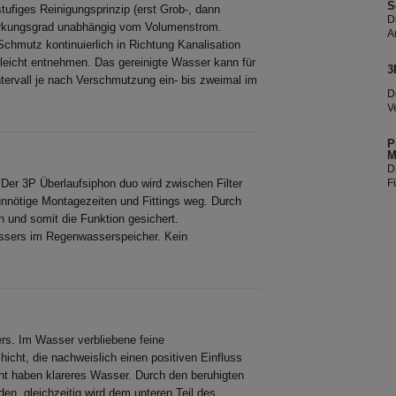
S
stufiges Reinigungsprinzip (erst Grob-, dann
D
 Wirkungsgrad unabhängig vom Volumenstrom.
A
 Schmutz kontinuierlich in Richtung Kanalisation
E
s
 leicht entnehmen. Das gereinigte Wasser kann für
3
R
rvall je nach Verschmutzung ein- bis zweimal im
D
V
e
z
P
M
D
F
er 3P Überlaufsiphon duo wird zwischen Filter
A
nnötige Montagezeiten und Fittings weg. Durch
 und somit die Funktion gesichert.
assers im Regenwasserspeicher. Kein
rs. Im Wasser verbliebene feine
icht, die nachweislich einen positiven Einfluss
t haben klareres Wasser. Durch den beruhigten
en, gleichzeitig wird dem unteren Teil des