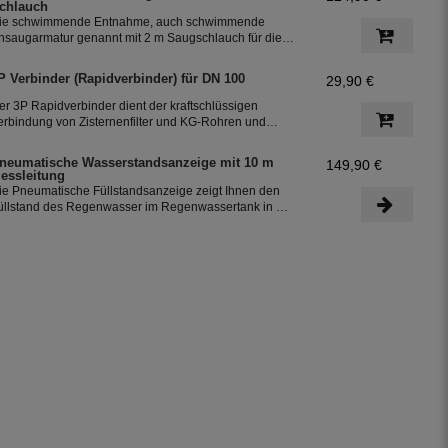
chlauch
ie schwimmende Entnahme, auch schwimmende
nsaugarmatur genannt mit 2 m Saugschlauch für die
ntnahme des Regenwassers aus der Zisterne. Der
chwimmende Ansaugfilter ist für den Anschluss an PE -
P Verbinder (Rapidverbinder) für DN 100
29,90 €
ohre 32 mm vorbereitet.
er 3P Rapidverbinder dient der kraftschlüssigen
erbindung von Zisternenfilter und KG-Rohren und
rmöglicht den leichten Ausbau, falls in die Zisterne z.b.
u Reinigungszwecken eingestiegen werden muss
neumatische Wasserstandsanzeige mit 10 m
149,90 €
essleitung
ie Pneumatische Füllstandsanzeige zeigt Ihnen den
üllstand des Regenwasser im Regenwassertank in %-
ngaben an.