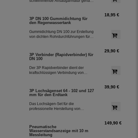
schwimmende Ansaugarmatur genannt
mit 2 m Saugschlauch für die
Entnahme des Regenwassers aus der
18,95 €
Zisterne. Der schwimmende
3P DN 100 Gummidichtung für
Ansaugfilter ist für den Anschluss an
den Regenwassertank
PE - Rohre 32 mm vorbereitet.
Gummidichtung DN 100 zur Erstellung
von dichten Rohrdurchführungen für
den Regenwassertank aus Kunststoff
mit Wandstärken von 8 - 12 mm.
29,90 €
3P Verbinder (Rapidverbinder) für
DN 100
Der 3P Rapidverbinder dient der
kraftschlüssigen Verbindung von
Zisternenfilter und KG-Rohren und
ermöglicht den leichten Ausbau, falls in
39,90 €
die Zisterne z.b. zu
3P Lochsägenset 64 - 102 und 127
Reinigungszwecken eingestiegen
mm für den Erdtank
werden muss
Das Lochsägen-Set für die
professionelle Herstellung von
Bohrungen im Regenwassertank aus
Kunststoff.
149,90 €
Pneumatische
Wasserstandsanzeige mit 10 m
Messleitung