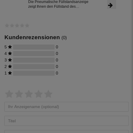
Die Pneumatische Füllstandsanzeige
zeigt Ihnen den Füllstand des
Regenwasser im Regenwassertank in
%-Angaben an.
Kundenrezensionen
(0)
5
0
4
0
3
0
2
0
1
0