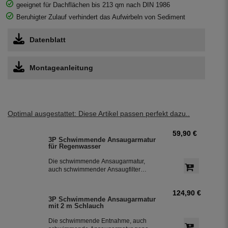
geeignet für Dachflächen bis 213 qm nach DIN 1986
Beruhigter Zulauf verhindert das Aufwirbeln von Sediment
Datenblatt
Montageanleitung
Optimal ausgestattet: Diese Artikel passen perfekt dazu..
59,90 €
3P Schwimmende Ansaugarmatur
für Regenwasser
Die schwimmende Ansaugarmatur,
auch schwimmender Ansaugfilter
genannt, für die Entnahme des
Regenwassers aus dem
124,90 €
Regenwassertank mit Anschlusstülle.
3P Schwimmende Ansaugarmatur
Die schwimmende Entnahme ist die 4.
mit 2 m Schlauch
Reinigungsstufe für sauberes
Regenwasser.
Die schwimmende Entnahme, auch