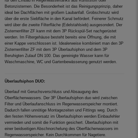
für den Einbau in Regenwassertanks aus Kunststoff oder
Betonzisternen. Die Besonderheit ist das Reinigungsprinzip, daher
ideal bei Dachflächen mit großem Laubanfall. Grobschmutz wird
über die erste Siebfläche in den Kanal befördert. Feinerer Schmutz
wird über die zweite Filterfläche (Edelstahlsieb) ausgesondert. Der
Zisternenfilter ZF kann mit dem 3P Rückspül-Set nachgerüstet
werden. Im Filtergehäuse besteht bereits eine Öffnung, die mit
einer Kappe verschlossen ist. Idealerweise kombiniert man den 3P
Zisternenfilter ZF mit dem 3P Überlaufsiphon und dem 3P
Beruhigten Zulauf DN 100. Das gereinigte Wasser kann für
Waschmaschine, WC und Gartenbewässerung genutzt werden.
Überlaufsiphon DUO:
Überlauf mit Geruchsverschluss und Absaugung des
Oberflächenwassers. Der 3P Überlaufsiphon duo wird zwischen
Filter und Überlaufanschluss im Regenwasserspeicher montiert.
Dadurch fallen unnötige Montagezeiten und Fittings weg. Durch
den festen Höhenversatz im Überlaufsiphon werden Einbaufehler
vermieden und somit die Funktion gesichert. Überlaufsiphon mit
einer beidseitigen Abschnorchelung des Oberflächenwassers im
Regenwasserspeicher. Kein Durchkommen für Nagetiere.