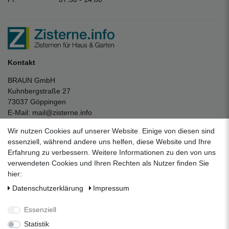
Kontakt
BRAUN GmbH
Kuhnbergstraße 27
73037 Göppingen
E-Mail:
mail@zisterne.info
zum Kontaktformular
Wir nutzen Cookies auf unserer Website. Einige von diesen sind
Unternehmen
essenziell, während andere uns helfen, diese Website und Ihre
Erfahrung zu verbessern. Weitere Informationen zu den von uns
Datenschutzerklärung
verwendeten Cookies und Ihren Rechten als Nutzer finden Sie
Impressum
hier:
AGB
Daten­schutz­erklärung
Impressum
Über uns
Folgen Sie uns auf Social Media
Essenziell
Statistik