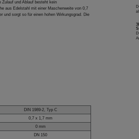
en Zulauf und Ablauf besteht kein
D
che aus Edelstahl mit einer Maschenweite von 0,7
a
er und sorgt so für einen hohen Wirkungsgrad. Die
e
S
3
w
S
S
D
A
E
s
R
DIN 1989-2, Typ C
0,7 x 1,7 mm
0 mm
DN 150