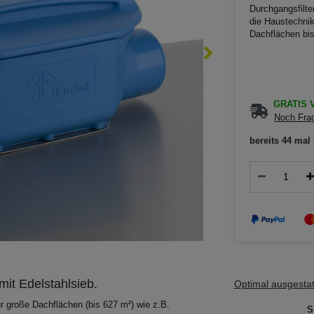
Durchgangsfilte
die Haustechnik 
Dachflächen bis
GRATIS V
Noch Frag
bereits 44 mal 
it Edelstahlsieb.
Optimal ausgestatt
ür große Dachflächen (bis 627 m²) wie z.B.
S