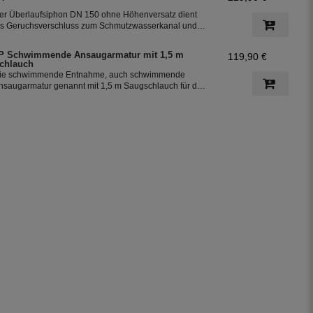
er Überlaufsiphon DN 150 ohne Höhenversatz dient
ls Geruchsverschluss zum Schmutzwasserkanal und
ntfernt beim Überlaufen der Zisterne feine
chmutzpartikel von der Wasseroberfläche. Dadurch
P Schwimmende Ansaugarmatur mit 1,5 m
119,90 €
ird verhindert, dass das Wasser faulen kann. Der
chlauch
iphon ist die 3. Reinigungsstufe in der Zisterne.
ie schwimmende Entnahme, auch schwimmende
nsaugarmatur genannt mit 1,5 m Saugschlauch für die
ntnahme des Regenwassers aus der Zisterne. Der
chwimmende Ansaugfilter ist für den Anschluss an PE -
ohre 32 mm vorbereitet.