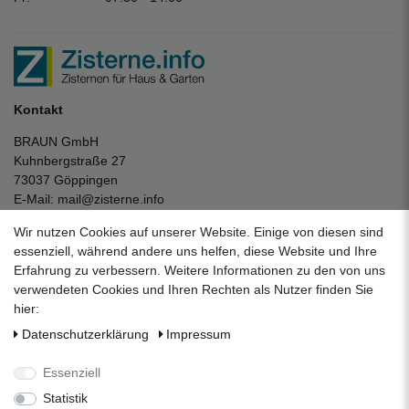
Kontakt
BRAUN GmbH
Kuhnbergstraße 27
73037 Göppingen
E-Mail:
mail@zisterne.info
zum Kontaktformular
Wir nutzen Cookies auf unserer Website. Einige von diesen sind
Unternehmen
essenziell, während andere uns helfen, diese Website und Ihre
Erfahrung zu verbessern. Weitere Informationen zu den von uns
Datenschutzerklärung
verwendeten Cookies und Ihren Rechten als Nutzer finden Sie
Impressum
hier:
AGB
Daten­schutz­erklärung
Impressum
Über uns
Folgen Sie uns auf Social Media
Essenziell
Statistik