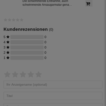
Die schwimmende Entnahme, auch
schwimmende Ansaugarmatur genannt
mit 1,5 m Saugschlauch für die
Entnahme des Regenwassers aus der
Zisterne. Der schwimmende
Ansaugfilter ist für den Anschluss an
PE - Rohre 32 mm vorbereitet.
Kundenrezensionen
(0)
5
0
4
0
3
0
2
0
1
0