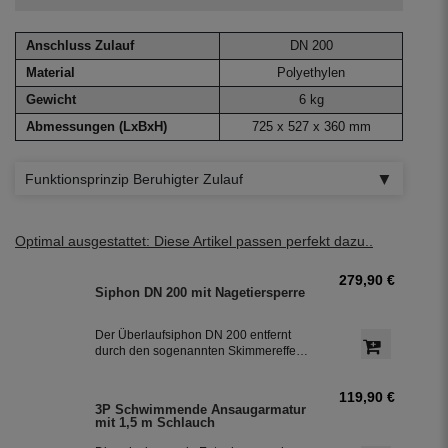
Anschluss Zulauf
DN 200
Material
Polyethylen
Gewicht
6 kg
Abmessungen (LxBxH)
725 x 527 x 360 mm
Funktionsprinzip Beruhigter Zulauf
Optimal ausgestattet: Diese Artikel passen perfekt dazu..
279,90 €
Siphon DN 200 mit Nagetiersperre
Der Überlaufsiphon DN 200 entfernt
durch den sogenannten Skimmereffekt
die auf der Wasseroberfläche
schwimmenden Stoffe und wird in die
119,90 €
Zisterne eingebaut. Der Siphon ist mit
3P Schwimmende Ansaugarmatur
einer Nagetiersperre aus Edelstahl
mit 1,5 m Schlauch
ausgestattet und dient gleichzeitig als
Geruchsverschluss.