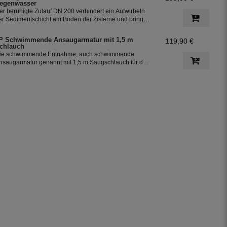
egenwasser
er beruhigte Zulauf DN 200 verhindert ein Aufwirbeln
er Sedimentschicht am Boden der Zisterne und bringt
usätzlich Sauerstoff in den unteren Teil des Wassers.
o bleibt das Regenwasser frisch. Der beruhigte Zulauf
P Schwimmende Ansaugarmatur mit 1,5 m
119,90 €
st die 2. Reinigungsstufe in der Zisterne.
chlauch
ie schwimmende Entnahme, auch schwimmende
nsaugarmatur genannt mit 1,5 m Saugschlauch für die
ntnahme des Regenwassers aus der Zisterne. Der
chwimmende Ansaugfilter ist für den Anschluss an PE -
ohre 32 mm vorbereitet.