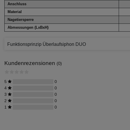
Anschluss
Material
Nagetiersperre
Abmessungen (LxBxH)
Funktionsprinzip Überlaufsiphon DUO
Kundenrezensionen
(0)
5
0
4
0
3
0
2
0
1
0