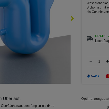
Wasseroberfläch
Siphon ist mit e
als Geruchsver
GRATIS V
Noch Frag
n Überlauf.
Optimal ausgestatt
berflächenwassers fungiert als dritte
B