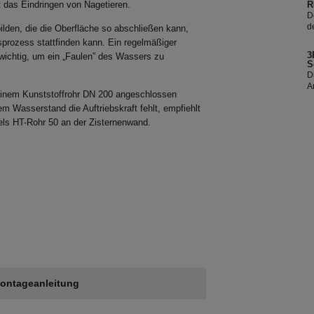
t das Eindringen von Nagetieren.
R
D
d
lden, die die Oberfläche so abschließen kann,
z
prozess stattfinden kann. Ein regelmäßiger
S
3
t wichtig, um ein „Faulen” des Wassers zu
i
S
D
A
 einem Kunststoffrohr DN 200 angeschlossen
E
s
em Wasserstand die Auftriebskraft fehlt, empfiehlt
R
els HT-Rohr 50 an der Zisternenwand.
ontageanleitung