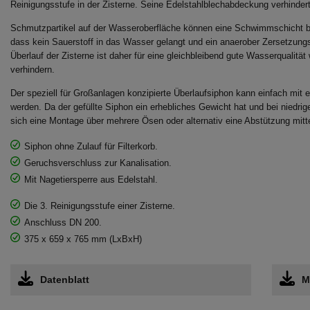
Reinigungsstufe in der Zisterne. Seine Edelstahlblechabdeckung verhinder
Schmutzpartikel auf der Wasseroberfläche können eine Schwimmschicht bi
dass kein Sauerstoff in das Wasser gelangt und ein anaerober Zersetzungs
Überlauf der Zisterne ist daher für eine gleichbleibend gute Wasserqualitä
verhindern.
Der speziell für Großanlagen konzipierte Überlaufsiphon kann einfach mit
werden. Da der gefüllte Siphon ein erhebliches Gewicht hat und bei niedrig
sich eine Montage über mehrere Ösen oder alternativ eine Abstützung mitt
Siphon ohne Zulauf für Filterkorb.
Geruchsverschluss zur Kanalisation.
Mit Nagetiersperre aus Edelstahl.
Die 3. Reinigungsstufe einer Zisterne.
Anschluss DN 200.
375 x 659 x 765 mm (LxBxH)
Datenblatt
M