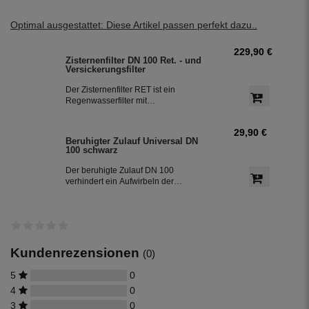
Optimal ausgestattet: Diese Artikel passen perfekt dazu..
229,90 €
Zisternenfilter DN 100 Ret. - und
Versickerungsfilter
Der Zisternenfilter RET ist ein
Regenwasserfilter mit
Schmutzfangkorb (Edelstahlsieb) mit
einer Maschenweite von 0,55 mm. Der
29,90 €
Filter eignet sich daher hervorragend
Beruhigter Zulauf Universal DN
für die Regenwassernutzung in der
100 schwarz
Haustechnik und zur
Gartenbewässerung.
Der beruhigte Zulauf DN 100
verhindert ein Aufwirbeln der
Sedimentschicht am Boden der
Zisterne und bringt zusätzlich
Sauerstoff in den unteren Teil des
Wassers. So bleibt das Regenwasser
frisch. Der beruhigte Zulauf ist die 2.
Reinigungsstufe in der Zisterne.
Kundenrezensionen
(0)
5
0
4
0
3
0