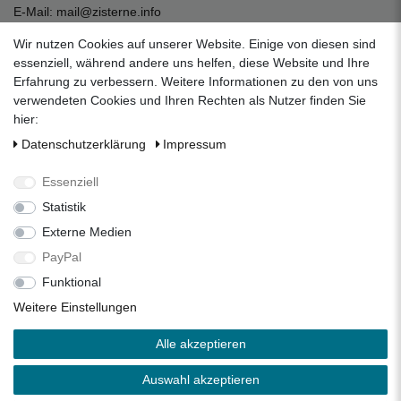
E-Mail:
mail@zisterne.info
zum Kontaktformular
Wir nutzen Cookies auf unserer Website. Einige von diesen sind
Unternehmen
essenziell, während andere uns helfen, diese Website und Ihre
Erfahrung zu verbessern. Weitere Informationen zu den von uns
Datenschutzerklärung
verwendeten Cookies und Ihren Rechten als Nutzer finden Sie
Impressum
hier:
AGB
Daten­schutz­erklärung
Impressum
Über uns
Folgen Sie uns auf Social Media
Essenziell
Statistik
Externe Medien
Facebook
Instagram
Pinterest
PayPal
Funktional
Alle Preise inkl. 19% Mehrwertsteuer.
Weitere Einstellungen
* Die verkauften Stückzahlen beziehen sich auf die Verkäufe
Alle akzeptieren
in unseren Shops und Marktplätzen.
** Der kostenlose Versand erfolgt ausschließlich innerhalb
Auswahl akzeptieren
des deutschen Festlandes ohne Inseln.