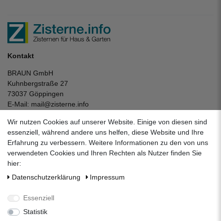
Kontakt
BRAUN GmbH
Kuhnbergstraße 27
73037 Göppingen
E-Mail:
mail@zisterne.info
zum Kontaktformular
Wir nutzen Cookies auf unserer Website. Einige von diesen sind
Unternehmen
essenziell, während andere uns helfen, diese Website und Ihre
Erfahrung zu verbessern. Weitere Informationen zu den von uns
Datenschutzerklärung
verwendeten Cookies und Ihren Rechten als Nutzer finden Sie
Impressum
hier:
AGB
Daten­schutz­erklärung
Impressum
Über uns
Folgen Sie uns auf Social Media
Essenziell
Statistik