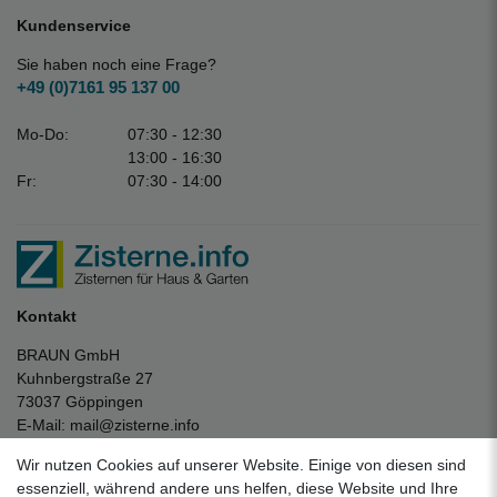
Kundenservice
Sie haben noch eine Frage?
+49 (0)7161 95 137 00
Mo-Do:
07:30 - 12:30
13:00 - 16:30
Fr:
07:30 - 14:00
Kontakt
BRAUN GmbH
Kuhnbergstraße 27
73037 Göppingen
E-Mail:
mail@zisterne.info
zum Kontaktformular
Wir nutzen Cookies auf unserer Website. Einige von diesen sind
Unternehmen
essenziell, während andere uns helfen, diese Website und Ihre