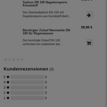
Siphon DN 100 Nagetiersperre
Siphon die an der Oberfläche
Kunststoff
schwimmenden Partikel. Der Siphon ist
die 3. Reinigungsstufe in der Zisterne.
Der Überlaufsiphon DN 100 mit
Nagetiersperre aus Kunststoff dient
zum Schutz gegen das Eindringen von
Kleintieren in die Zisterne. Der Siphon
39,90 €
mit Geruchsverschluss zum
Beruhigter Zulauf Nennweite DN
Abwasserkanal entfernt beim
100 für Regenwasser
Überlaufen der Zisterne die an der
Oberfläche schwimmenden Partikel.
Der beruhigte Zulauf DN 100
Der Siphon ist die 3. Reinigungsstufe
verhindert ein Aufwirbeln der
in der Zisterne.
Sedimentschicht und führt Sauerstoff in
den unteren Teil des Regenwassers.
Kundenrezensionen
(0)
5
0
4
0
3
0
2
0
1
0