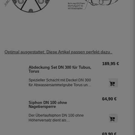
Optimal ausgestattet: Diese Artikel passen perfekt dazu..
189,95 €
Abdeckung Set DN 300 für Tubus,
Torus
Spezieller Schacht mit Deckel DN 300
für Abwassersammelgrube Torus und
Tubus. Der Schacht wird Stufenlos in
die Domdichtung der Sammelgrube
64,90 €
eingeschoben. <br><br> <p style="font-
Siphon DN 100 ohne
size: 16px; background-color: yellow;">
Nagetiersperre
<strong>Bitte beachten Sie: Bei
Bestellung ohne Tank fallen
Der Überlaufsiphon DN 100 ohne
Versandkosten an! Diese werden im
Höhenversatz dient als
Warenkorb angezeigt.</strong></p>
Geruchsverschluss zum
Abwasserkanal und entfernt beim
69,90 €
Überlaufen der Zisterne über den