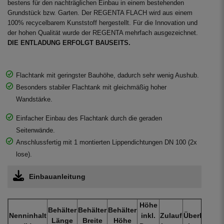
bestens für den nachträglichen Einbau in einem bestehenden
Grundstück bzw. Garten. Der REGENTA FLACH wird aus einem
100% recycelbarem Kunststoff hergestellt. Für die Innovation und
der hohen Qualität wurde der REGENTA mehrfach ausgezeichnet.
DIE ENTLADUNG ERFOLGT BAUSEITS.
Flachtank mit geringster Bauhöhe, dadurch sehr wenig Aushub.
Besonders stabiler Flachtank mit gleichmäßig hoher
Wandstärke.
Einfacher Einbau des Flachtank durch die geraden
Seitenwände.
Anschlussfertig mit 1 montierten Lippendichtungen DN 100 (2x
lose).
Einbauanleitung
Höhe
Behälter
Behälter
Behälter
Nenninhalt
inkl.
Zulauf
Überlauf
Ge
Länge
Breite
Höhe