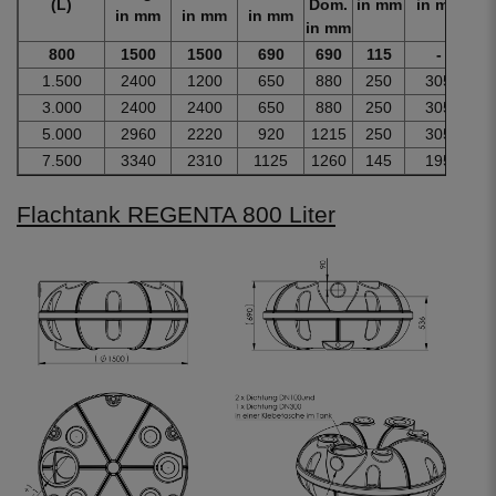
(L)
Dom.
in mm
in mm
i
in mm
in mm
in mm
in mm
800
1500
1500
690
690
115
-
3
1.500
2400
1200
650
880
250
305
8
3.000
2400
2400
650
880
250
305
1
5.000
2960
2220
920
1215
250
305
2
7.500
3340
2310
1125
1260
145
195
3
Flachtank REGENTA 800 Liter