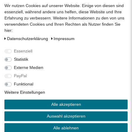
zum Kontaktformular
Wir nutzen Cookies auf unserer Website. Einige von diesen sind
Unternehmen
essenziell, während andere uns helfen, diese Website und Ihre
Erfahrung zu verbessern. Weitere Informationen zu den von uns
Datenschutzerklärung
verwendeten Cookies und Ihren Rechten als Nutzer finden Sie
Impressum
hier:
AGB
Daten­schutz­erklärung
Impressum
Über uns
Folgen Sie uns auf Social Media
Essenziell
Statistik
Externe Medien
Facebook
Instagram
Pinterest
PayPal
Funktional
Alle Preise inkl. 19% Mehrwertsteuer.
Weitere Einstellungen
* Die verkauften Stückzahlen beziehen sich auf die Verkäufe
Alle akzeptieren
in unseren Shops und Marktplätzen.
** Der kostenlose Versand erfolgt ausschließlich innerhalb
Auswahl akzeptieren
des deutschen Festlandes ohne Inseln.
Copyright 2026 © Zisterne.info - Alle Rechte vorbehalten.
Alle ablehnen