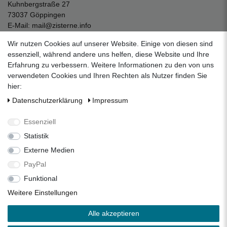
Kuhnbergstraße 27
73037 Göppingen
E-Mail:
mail@zisterne.info
zum Kontaktformular
Wir nutzen Cookies auf unserer Website. Einige von diesen sind
Unternehmen
essenziell, während andere uns helfen, diese Website und Ihre
Erfahrung zu verbessern. Weitere Informationen zu den von uns
Datenschutzerklärung
verwendeten Cookies und Ihren Rechten als Nutzer finden Sie
Impressum
hier:
AGB
Daten­schutz­erklärung
Impressum
Über uns
Folgen Sie uns auf Social Media
Essenziell
Statistik
Externe Medien
Facebook
Instagram
Pinterest
PayPal
Funktional
Alle Preise inkl. 19% Mehrwertsteuer.
Weitere Einstellungen
* Die verkauften Stückzahlen beziehen sich auf die Verkäufe
Alle akzeptieren
in unseren Shops und Marktplätzen.