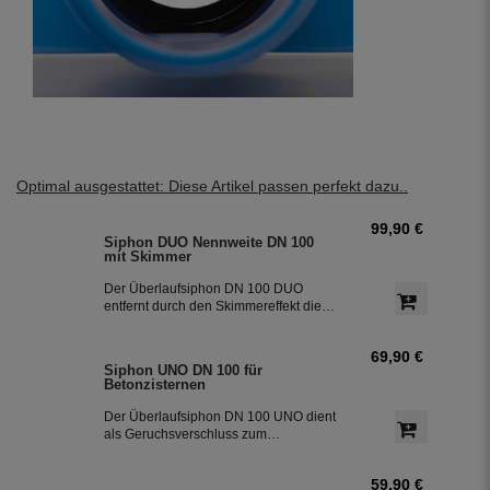
Optimal ausgestattet: Diese Artikel passen perfekt dazu..
99,90 €
Siphon DUO Nennweite DN 100
mit Skimmer
Der Überlaufsiphon DN 100 DUO
entfernt durch den Skimmereffekt die
auf der Wasseroberfläche
schwimmenden Stoffe. Er wird
69,90 €
zwischen dem Regenwasserfilter und
Siphon UNO DN 100 für
dem Überlauf der Zisterne eingebaut.
Betonzisternen
Der DUO verfügt zusätzlich über eine
Nagetiersperre und dient als
Der Überlaufsiphon DN 100 UNO dient
Geruchsverschluss zum Kanal. Der
als Geruchsverschluss zum
Siphon ist die 3. Reinigungsstufe in der
Schmutzwasserkanal und entfernt beim
Zisterne.
Überlaufen der Zisterne die an der
59,90 €
Oberfläche schwimmenden