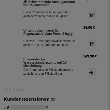
3P Schwimmende Ansaugarmatur
Schmutzteilchen durch den
für Regenwasser
sogenannten Skimmereffekt. Dieser
Siphon ist speziell für Betonzisternen
Die schwimmende Ansaugarmatur,
konstruiert. Der Siphon ist die 3.
auch schwimmender Ansaugfilter
Reinigungsstufe in der Zisterne.
genannt, für die Entnahme des
Regenwassers aus dem
34,90 €
Regenwassertank mit Anschlusstülle.
Unterdruckschlauch für
Die schwimmende Entnahme ist die 4.
Regenwasser Vacu Press 2-lagig
Reinigungsstufe für sauberes
Regenwasser.
Der Vacu-Press Regenwasserschlauch
besteht aus 2 Lagen und hat eine
innenliegende Edelstahlspirale, die ein
Abknicken des Schlauches verhindert.
149,90 €
Er ist lebensmittelecht und verhindert
Pneumatische
somit die Algenbildung während der
Wasserstandsanzeige mit 10 m
Urlaubszeit oder bei geringer Nutzung.
Messleitung
Über die Menge können Sie die
Die Pneumatische Füllstandsanzeige
gewünschte Schlauchlänge in Meter
zeigt Ihnen den Füllstand des
auswählen.
Regenwasser im Regenwassertank in
%-Angaben an.
Kundenrezensionen
(0)
5
0