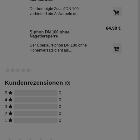
Der beruhigte Zulauf DN 100
verhindert ein Aufwirbeln der
Sedimentschicht am Boden der
Zisterne und bringt zusätzlich
64,90 €
Sauerstoff in den unteren Teil des
Siphon DN 100 ohne
Wassers. So bleibt das Regenwasser
Nagetiersperre
frisch. Der beruhigte Zulauf ist die 2.
Reinigungsstufe in der Zisterne.
Der Überlaufsiphon DN 100 ohne
Höhenversatz dient als
Geruchsverschluss zum
Abwasserkanal und entfernt beim
Überlaufen der Zisterne über den
Siphon die an der Oberfläche
schwimmenden Partikel. Der Siphon ist
die 3. Reinigungsstufe in der Zisterne.
Kundenrezensionen
(0)
5
0
4
0
3
0
2
0
1
0