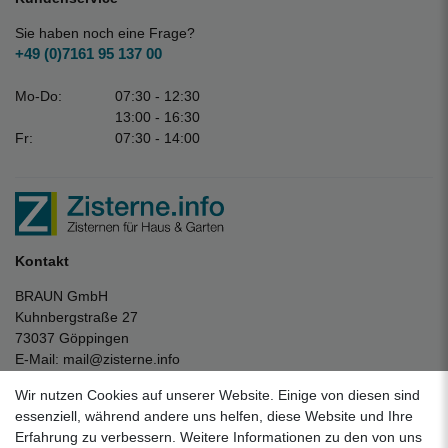
Sie haben noch eine Frage?
+49 (0)7161 95 137 00
Mo-Do:
07:30 - 12:30
13:00 - 16:30
Fr:
07:30 - 14:00
Kontakt
BRAUN GmbH
Kuhnbergstraße 27
73037 Göppingen
E-Mail:
mail@zisterne.info
zum Kontaktformular
Wir nutzen Cookies auf unserer Website. Einige von diesen sind
Unternehmen
essenziell, während andere uns helfen, diese Website und Ihre
Erfahrung zu verbessern. Weitere Informationen zu den von uns