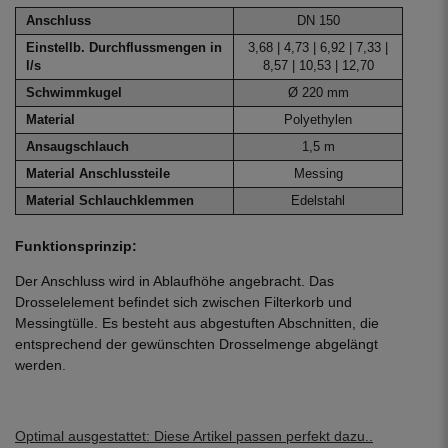
Anschluss
DN 150
Einstellb. Durchflussmengen in
3,68 | 4,73 | 6,92 | 7,33 |
l/s
8,57 | 10,53 | 12,70
Schwimmkugel
Ø 220 mm
Material
Polyethylen
Ansaugschlauch
1,5 m
Material Anschlussteile
Messing
Material Schlauchklemmen
Edelstahl
Funktionsprinzip:
Der Anschluss wird in Ablaufhöhe angebracht. Das
Drosselelement befindet sich zwischen Filterkorb und
Messingtülle. Es besteht aus abgestuften Abschnitten, die
entsprechend der gewünschten Drosselmenge abgelängt
werden.
Optimal ausgestattet: Diese Artikel passen perfekt dazu..