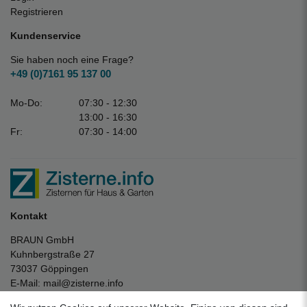
Registrieren
Kundenservice
Sie haben noch eine Frage?
+49 (0)7161 95 137 00
Mo-Do:
07:30 - 12:30
13:00 - 16:30
Fr:
07:30 - 14:00
Kontakt
BRAUN GmbH
Kuhnbergstraße 27
73037 Göppingen
E-Mail:
mail@zisterne.info
zum Kontaktformular