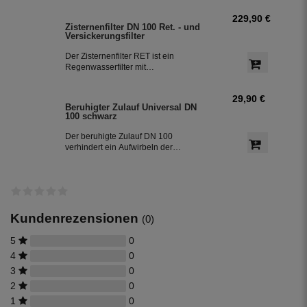
229,90 €
Zisternenfilter DN 100 Ret. - und
Versickerungsfilter
Der Zisternenfilter RET ist ein
Regenwasserfilter mit
Schmutzfangkorb (Edelstahlsieb) mit
einer Maschenweite von 0,55 mm. Der
29,90 €
Filter eignet sich daher hervorragend
Beruhigter Zulauf Universal DN
für die Regenwassernutzung in der
100 schwarz
Haustechnik und zur
Gartenbewässerung.
Der beruhigte Zulauf DN 100
verhindert ein Aufwirbeln der
Sedimentschicht am Boden der
Zisterne und bringt zusätzlich
Sauerstoff in den unteren Teil des
Wassers. So bleibt das Regenwasser
frisch. Der beruhigte Zulauf ist die 2.
Reinigungsstufe in der Zisterne.
Kundenrezensionen
(0)
5
0
4
0
3
0
2
0
1
0