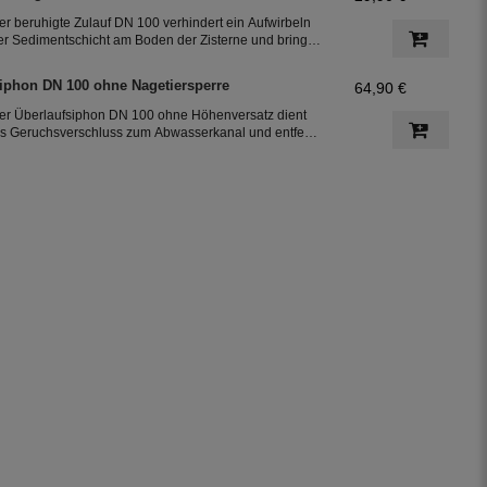
er beruhigte Zulauf DN 100 verhindert ein Aufwirbeln
er Sedimentschicht am Boden der Zisterne und bringt
usätzlich Sauerstoff in den unteren Teil des Wassers.
o bleibt das Regenwasser frisch. Der beruhigte Zulauf
iphon DN 100 ohne Nagetiersperre
64,90 €
st die 2. Reinigungsstufe in der Zisterne.
er Überlaufsiphon DN 100 ohne Höhenversatz dient
ls Geruchsverschluss zum Abwasserkanal und entfernt
eim Überlaufen der Zisterne über den Siphon die an
er Oberfläche schwimmenden Partikel. Der Siphon ist
ie 3. Reinigungsstufe in der Zisterne.