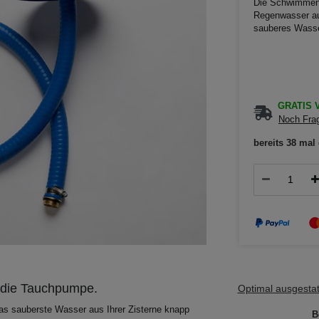
Die Schwimmen
Regenwasser au
sauberes Wasser
GRATIS V
Noch Frag
bereits 38 mal 
die Tauchpumpe.
Optimal ausgestatt
 sauberste Wasser aus Ihrer Zisterne knapp
B