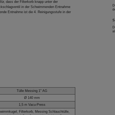
ür, dass der Filterkorb knapp unter der
D
ückschlagventil in der Schwimmenden Entnahme
d
nde Entnahme ist die 4. Reinigungsstufe in der
z
S
S
i
D
a
b
d
d
Tülle Messing 1" AG
Ø 140 mm
1,5 m Vacu-Press
wimmkugel, Filterkorb, Messing Schlauchtülle,