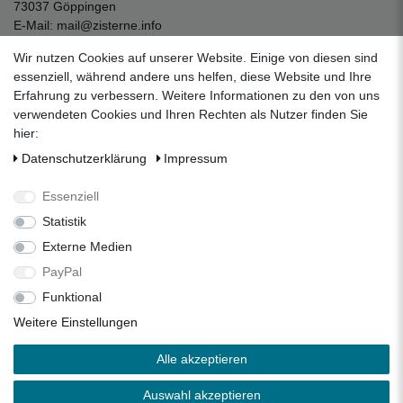
73037 Göppingen
E-Mail:
mail@zisterne.info
zum Kontaktformular
Wir nutzen Cookies auf unserer Website. Einige von diesen sind
Unternehmen
essenziell, während andere uns helfen, diese Website und Ihre
Erfahrung zu verbessern. Weitere Informationen zu den von uns
Datenschutzerklärung
verwendeten Cookies und Ihren Rechten als Nutzer finden Sie
Impressum
hier:
AGB
Daten­schutz­erklärung
Impressum
Über uns
Folgen Sie uns auf Social Media
Essenziell
Statistik
Externe Medien
Facebook
Instagram
Pinterest
PayPal
Funktional
Alle Preise inkl. 19% Mehrwertsteuer.
Weitere Einstellungen
* Die verkauften Stückzahlen beziehen sich auf die Verkäufe
Alle akzeptieren
in unseren Shops und Marktplätzen.
** Der kostenlose Versand erfolgt ausschließlich innerhalb
Auswahl akzeptieren
des deutschen Festlandes ohne Inseln.