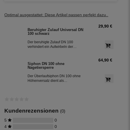
Optimal ausgestattet: Diese Artikel passen perfekt dazu..
29,90 €
Beruhigter Zulauf Universal DN
100 schwarz
Der beruhigte Zulauf DN 100
verhindert ein Aufwirbeln der
Sedimentschicht am Boden der
Zisterne und bringt zusätzlich
64,90 €
Sauerstoff in den unteren Teil des
Siphon DN 100 ohne
Wassers. So bleibt das Regenwasser
Nagetiersperre
frisch. Der beruhigte Zulauf ist die 2.
Reinigungsstufe in der Zisterne.
Der Überlaufsiphon DN 100 ohne
Höhenversatz dient als
Geruchsverschluss zum
Abwasserkanal und entfernt beim
Überlaufen der Zisterne über den
Siphon die an der Oberfläche
schwimmenden Partikel. Der Siphon ist
die 3. Reinigungsstufe in der Zisterne.
Kundenrezensionen
(0)
5
0
4
0