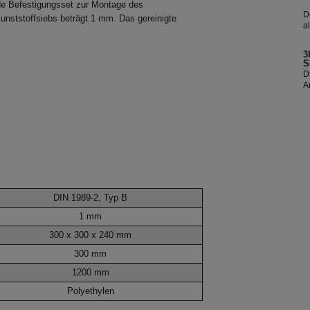
nde Befestigungsset zur Montage des
D
unststoffsiebs beträgt 1 mm. Das gereinigte
a
b
d
3
d
S
D
A
E
s
R
DIN 1989-2, Typ B
1 mm
300 x 300 x 240 mm
300 mm
1200 mm
Polyethylen