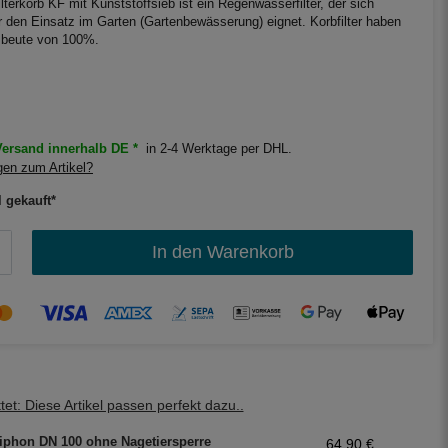
lterkorb KF mit Kunststoffsieb ist ein Regenwasserfilter, der sich
r den Einsatz im Garten (Gartenbewässerung) eignet. Korbfilter haben
sbeute von 100%.
ersand innerhalb DE *
in 2-4 Werktage per DHL.
en zum Artikel?
l gekauft*
In den Warenkorb
et: Diese Artikel passen perfekt dazu..
iphon DN 100 ohne Nagetiersperre
64,90 €