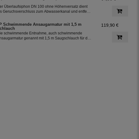
er Überlaufsiphon DN 100 ohne Höhenversatz dient
ls Geruchsverschluss zum Abwasserkanal und entfernt
eim Überlaufen der Zisterne über den Siphon die an
er Oberfläche schwimmenden Partikel. Der Siphon ist
P Schwimmende Ansaugarmatur mit 1,5 m
119,90 €
ie 3. Reinigungsstufe in der Zisterne.
chlauch
ie schwimmende Entnahme, auch schwimmende
nsaugarmatur genannt mit 1,5 m Saugschlauch für die
ntnahme des Regenwassers aus der Zisterne. Der
chwimmende Ansaugfilter ist für den Anschluss an PE -
ohre 32 mm vorbereitet.