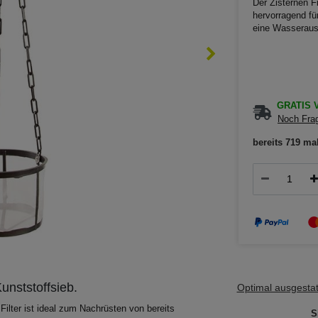
Der Zisternen Fi
hervorragend fü
eine Wasserau
GRATIS V
Noch Frag
bereits 719 ma
unststoffsieb.
Optimal ausgestatt
 Filter ist ideal zum Nachrüsten von bereits
S