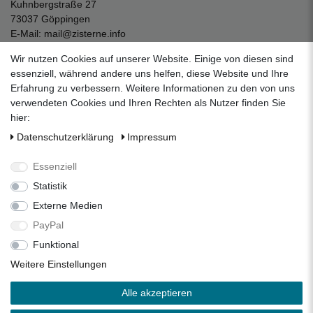
Kuhnbergstraße 27
73037 Göppingen
E-Mail:
mail@zisterne.info
zum Kontaktformular
Wir nutzen Cookies auf unserer Website. Einige von diesen sind
Unternehmen
essenziell, während andere uns helfen, diese Website und Ihre
Erfahrung zu verbessern. Weitere Informationen zu den von uns
Datenschutzerklärung
verwendeten Cookies und Ihren Rechten als Nutzer finden Sie
Impressum
hier:
AGB
Daten­schutz­erklärung
Impressum
Über uns
Folgen Sie uns auf Social Media
Essenziell
Statistik
Externe Medien
Facebook
Instagram
Pinterest
PayPal
Funktional
Alle Preise inkl. 19% Mehrwertsteuer.
Weitere Einstellungen
* Die verkauften Stückzahlen beziehen sich auf die Verkäufe
Alle akzeptieren
in unseren Shops und Marktplätzen.
** Der kostenlose Versand erfolgt ausschließlich innerhalb