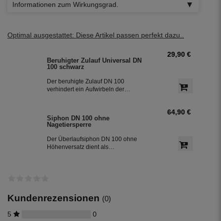
Informationen zum Wirkungsgrad.
Optimal ausgestattet: Diese Artikel passen perfekt dazu..
29,90 €
Beruhigter Zulauf Universal DN
100 schwarz
Der beruhigte Zulauf DN 100
verhindert ein Aufwirbeln der
Sedimentschicht am Boden der
Zisterne und bringt zusätzlich
64,90 €
Sauerstoff in den unteren Teil des
Siphon DN 100 ohne
Wassers. So bleibt das Regenwasser
Nagetiersperre
frisch. Der beruhigte Zulauf ist die 2.
Reinigungsstufe in der Zisterne.
Der Überlaufsiphon DN 100 ohne
Höhenversatz dient als
Geruchsverschluss zum
Abwasserkanal und entfernt beim
Überlaufen der Zisterne über den
Siphon die an der Oberfläche
schwimmenden Partikel. Der Siphon ist
die 3. Reinigungsstufe in der Zisterne.
Kundenrezensionen
(0)
5
0