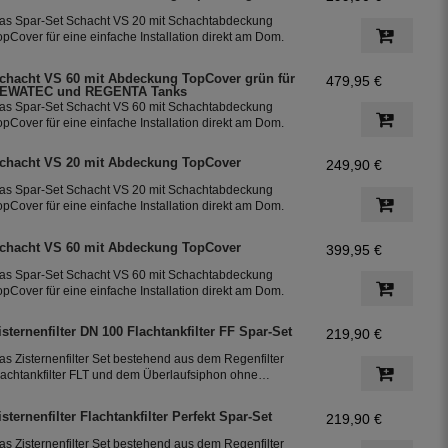
as Spar-Set Schacht VS 20 mit Schachtabdeckung
opCover für eine einfache Installation direkt am Dom.
chacht VS 60 mit Abdeckung TopCover grün für
479,95 €
EWATEC und REGENTA Tanks
as Spar-Set Schacht VS 60 mit Schachtabdeckung
opCover für eine einfache Installation direkt am Dom.
chacht VS 20 mit Abdeckung TopCover
249,90 €
as Spar-Set Schacht VS 20 mit Schachtabdeckung
opCover für eine einfache Installation direkt am Dom.
chacht VS 60 mit Abdeckung TopCover
399,95 €
as Spar-Set Schacht VS 60 mit Schachtabdeckung
opCover für eine einfache Installation direkt am Dom.
isternenfilter DN 100 Flachtankfilter FF Spar-Set
219,90 €
as Zisternenfilter Set bestehend aus dem Regenfilter
lachtankfilter FLT und dem Überlaufsiphon ohne
öhenversatz. Das Regenfilter Set ist bestens geeignet
ür die Nutzung in der Gartenbewässerung. Das Set
isternenfilter Flachtankfilter Perfekt Spar-Set
219,90 €
ässt sich in bereits bestehenden Zisternen bzw. im
egenwassertank einfach nachrüsten.
as Zisternenfilter Set bestehend aus dem Regenfilter