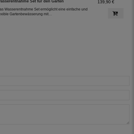
asserentnahme Set für den Garten
139,90 €
ie Bewässerung des Garten.
as Wasserentnahme Set ermöglicht eine einfache und
lexible Gartenbewässerung mit
nschlussmöglichkeiten für Gardena-Systeme. Es
esteht aus einer Wassersteckdose für den Gardena-
nschluss, einem 12,5 m langen PE-Rohr (DN25) und
lemmfittings, für den Anschluss an die Tauchpumpe
ivertron 900 X.