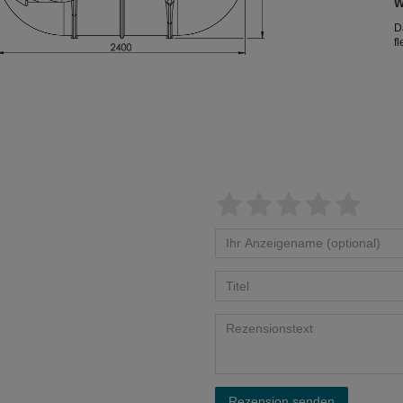
W
d
D
f
A
b
A
K
D
Rezension senden