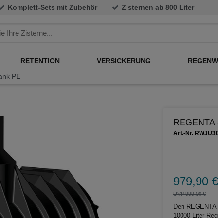
Komplett-Sets mit Zubehör
Zisternen ab 800 Liter
RETENTION
VERSICKERUNG
REGENW
ank PE
REGENTA 3
Art.-Nr. RWJU3
979,90 €
UVP 999,00 €
Den REGENTA Bl
10000 Liter Re