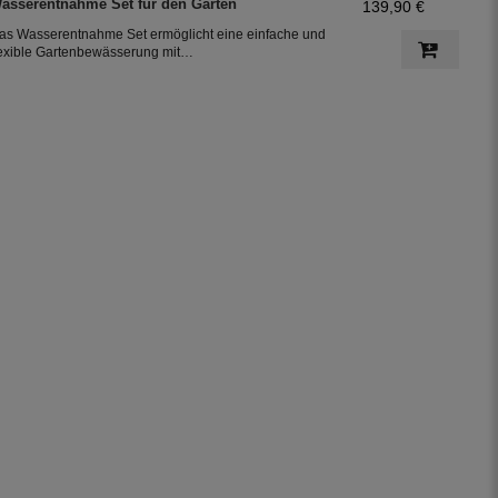
asserentnahme Set für den Garten
139,90 €
ie Bewässerung des Garten.
as Wasserentnahme Set ermöglicht eine einfache und
lexible Gartenbewässerung mit
nschlussmöglichkeiten für Gardena-Systeme. Es
esteht aus einer Wassersteckdose für den Gardena-
nschluss, einem 12,5 m langen PE-Rohr (DN25) und
lemmfittings, für den Anschluss an die Tauchpumpe
ivertron 900 X.