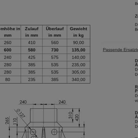
B
H
m
Z
N
i
D
R
mhöhe in
Zulauf
Überlauf
Gewicht
B
o
mm
in mm
in mm
in kg
g
260
410
560
90,00
D
Passende Ersatzte
i
600
580
730
135,00
240
425
575
140,00
D
280
385
535
235,00
A
D
280
385
535
305,00
D
80
235
385
340,00
u
N
R
d
P
D
v
m
T
D
V
A
D
D
u
N