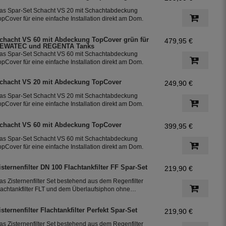
as Spar-Set Schacht VS 20 mit Schachtabdeckung
opCover für eine einfache Installation direkt am Dom.
chacht VS 60 mit Abdeckung TopCover grün für
479,95 €
EWATEC und REGENTA Tanks
as Spar-Set Schacht VS 60 mit Schachtabdeckung
opCover für eine einfache Installation direkt am Dom.
chacht VS 20 mit Abdeckung TopCover
249,90 €
as Spar-Set Schacht VS 20 mit Schachtabdeckung
opCover für eine einfache Installation direkt am Dom.
chacht VS 60 mit Abdeckung TopCover
399,95 €
as Spar-Set Schacht VS 60 mit Schachtabdeckung
opCover für eine einfache Installation direkt am Dom.
isternenfilter DN 100 Flachtankfilter FF Spar-Set
219,90 €
as Zisternenfilter Set bestehend aus dem Regenfilter
lachtankfilter FLT und dem Überlaufsiphon ohne
öhenversatz. Das Regenfilter Set ist bestens geeignet
ür die Nutzung in der Gartenbewässerung. Das Set
isternenfilter Flachtankfilter Perfekt Spar-Set
219,90 €
ässt sich in bereits bestehenden Zisternen bzw. im
egenwassertank einfach nachrüsten.
as Zisternenfilter Set bestehend aus dem Regenfilter