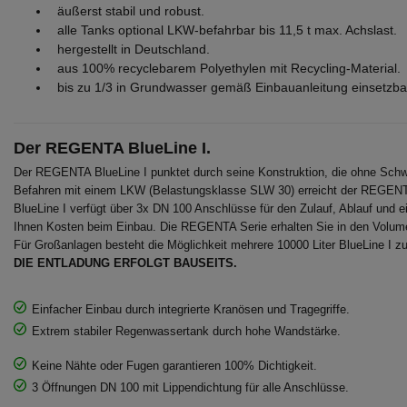
äußerst stabil und robust.
alle Tanks optional LKW-befahrbar bis 11,5 t max. Achslast.
hergestellt in Deutschland.
aus 100% recyclebarem Polyethylen mit Recycling-Material.
bis zu 1/3 in Grundwasser gemäß Einbauanleitung einsetzba
Der REGENTA BlueLine I.
Der REGENTA BlueLine I punktet durch seine Konstruktion, die ohne Schw
Befahren mit einem LKW (Belastungsklasse SLW 30) erreicht der REGENT
BlueLine I verfügt über 3x DN 100 Anschlüsse für den Zulauf, Ablauf und e
Ihnen Kosten beim Einbau. Die REGENTA Serie erhalten Sie in den Volume
Für Großanlagen besteht die Möglichkeit mehrere 10000 Liter BlueLine I zu
DIE ENTLADUNG ERFOLGT BAUSEITS.
Einfacher Einbau durch integrierte Kranösen und Tragegriffe.
Extrem stabiler Regenwassertank durch hohe Wandstärke.
Keine Nähte oder Fugen garantieren 100% Dichtigkeit.
3 Öffnungen DN 100 mit Lippendichtung für alle Anschlüsse.