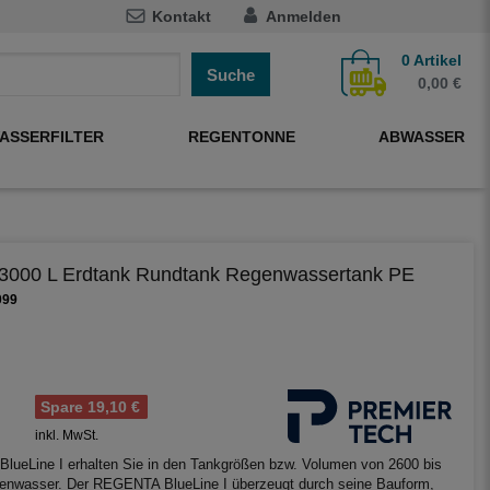
Kontakt
Anmelden
0
Artikel
Suche
0,00 €
ASSERFILTER
REGENTONNE
ABWASSER
000 L Erdtank Rundtank Regenwassertank PE
099
Spare 19,10 €
inkl. MwSt.
ueLine I erhalten Sie in den Tankgrößen bzw. Volumen von 2600 bis
genwasser. Der REGENTA BlueLine I überzeugt durch seine Bauform,