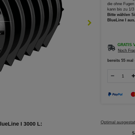
die ohne Fugen
kann bis zu 1/3
Bitte wählen S
BlueLine I aus
GRATIS V
Noch Frag
bereits 55 mal 
Optimal ausgestatt
ueLine I 3000 L:
S