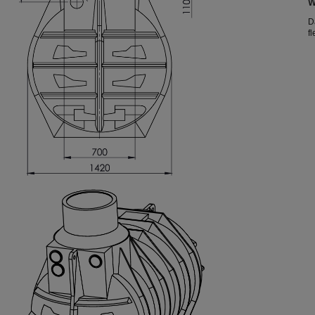
W
d
D
f
A
b
A
K
D