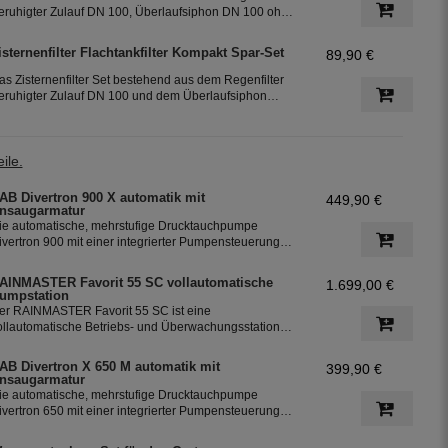
eruhigter Zulauf DN 100, Überlaufsiphon DN 100 ohne
öhenversatz und Greenlinefilter GP Höhenversatz 66
m. Das Regenfilter Set ist bestens geeignet für die
isternenfilter Flachtankfilter Kompakt Spar-Set
89,90 €
utzung in der Gartenbewässerung. Das Set lässt sich
n bereits bestehenden Zisternen bzw. im
as Zisternenfilter Set bestehend aus dem Regenfilter
egenwassertank einfach nachrüsten.
eruhigter Zulauf DN 100 und dem Überlaufsiphon
hne Höhenversatz. Das Regenfilter Set ist bestens
eeignet für die Nutzung in der Gartenbewässerung.
as Set lässt sich in bereits bestehenden Zisternen bzw.
ile.
m Regenwassertank einfach nachrüsten.
AB Divertron 900 X automatik mit
449,90 €
nsaugarmatur
ie automatische, mehrstufige Drucktauchpumpe
ivertron 900 mit einer integrierter Pumpensteuerung
nd einem Rückschlagventil. Die Pumpe ist ideal für die
utzung von dem Regenwasser aus den Zisternen für
AINMASTER Favorit 55 SC vollautomatische
1.699,00 €
ie Bewässerung des Garten.
umpstation
er RAINMASTER Favorit 55 SC ist eine
ollautomatische Betriebs- und Überwachungsstation
it einer Pumpe, einer Regelung und der integrierten
rinkwassereinspeisung. Der perfekte Baustein für die
AB Divertron X 650 M automatik mit
399,90 €
ersorgung von Haus und Garten mit Regenwasser.
nsaugarmatur
ie automatische, mehrstufige Drucktauchpumpe
ivertron 650 mit einer integrierter Pumpensteuerung
nd einem Rückschlagventil. Die Pumpe ist ideal für die
utzung von dem Regenwasser aus den Zisternen für