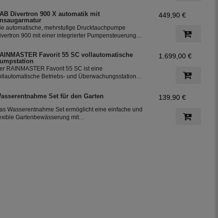
nd einem Rückschlagventil. Die Pumpe ist ideal für die
utzung von dem Regenwasser aus den Zisternen für
AB Divertron 900 X automatik mit
449,90 €
ie Bewässerung des Garten.
nsaugarmatur
ie automatische, mehrstufige Drucktauchpumpe
ivertron 900 mit einer integrierter Pumpensteuerung
nd einem Rückschlagventil. Die Pumpe ist ideal für die
utzung von dem Regenwasser aus den Zisternen für
AINMASTER Favorit 55 SC vollautomatische
1.699,00 €
ie Bewässerung des Garten.
umpstation
er RAINMASTER Favorit 55 SC ist eine
ollautomatische Betriebs- und Überwachungsstation
it einer Pumpe, einer Regelung und der integrierten
rinkwassereinspeisung. Der perfekte Baustein für die
asserentnahme Set für den Garten
139,90 €
ersorgung von Haus und Garten mit Regenwasser.
as Wasserentnahme Set ermöglicht eine einfache und
lexible Gartenbewässerung mit
nschlussmöglichkeiten für Gardena-Systeme. Es
esteht aus einer Wassersteckdose für den Gardena-
nschluss, einem 12,5 m langen PE-Rohr (DN25) und
lemmfittings, für den Anschluss an die Tauchpumpe
ivertron 900 X.