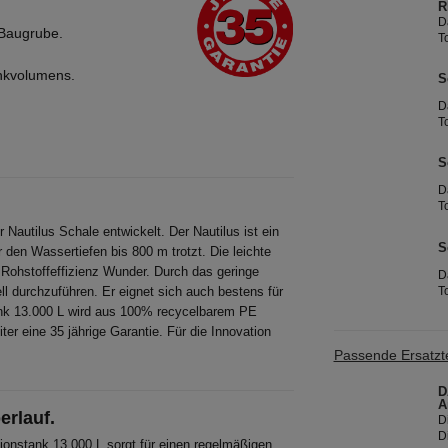
R
D
 Baugrube.
T
nkvolumens.
S
D
T
S
D
T
 Nautilus Schale entwickelt. Der Nautilus ist ein
S
den Wassertiefen bis 800 m trotzt. Die leichte
 Rohstoffeffizienz Wunder. Durch das geringe
D
T
l durchzuführen. Er eignet sich auch bestens für
ank 13.000 L wird aus 100% recycelbarem PE
r eine 35 jährige Garantie. Für die Innovation
Passende Ersatzte
D
A
erlauf.
D
D
ionstank 13.000 L sorgt für einen regelmäßigen