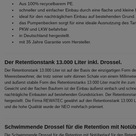
Aus 100% recycelbarem PE.
schneller und einfacher Einbau durch eine flache und kleine
ideal für den nachträglichen Einbau auf bestehenden Grund.
das Pumpenbecken sorgt für eine ideale Ausnutzung des Ta
PKW und LKW befahrbar.
in Deutschland hergestellt.
mit 35 Jahre Garantie vom Hersteller.
Der Retentionstank 13.000 Liter inkl. Drossel.
Der Retentionstank 13.000 Liter ist auf der Basis der einzigartigen Form der
Meeresbewohner, der trotz seiner sehr dünnen Schale von einem Millimeter 
und äußerst stabile Form des Retentionstanks 13.000 Liter macht ihn zum
Gewicht und der flachen Bauform ist der Einbau äußerst einfach und schnel
nachträgliche Einbauten auf bestehenden Grundstücken. Der Retentionst
hergestellt. Die Firma REWATEC gewährt auf den Retentionstank 13.000 Lite
und die hohe Qualität wurde der NEO mehrfach prämiert.
Schwimmende Drossel für die Retention mit Notüb
Die Schwimmende Drossel für die Retention mit Notüberlauf für den Retent