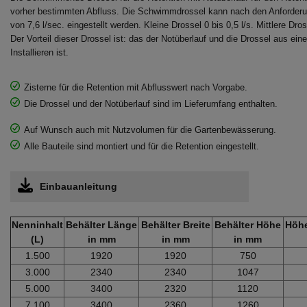
vorher bestimmten Abfluss. Die Schwimmdrossel kann nach den Anforderu
von 7,6 l/sec. eingestellt werden. Kleine Drossel 0 bis 0,5 l/s. Mittlere Dros
Der Vorteil dieser Drossel ist: das der Notüberlauf und die Drossel aus e
Installieren ist.
Zisterne für die Retention mit Abflusswert nach Vorgabe.
Die Drossel und der Notüberlauf sind im Lieferumfang enthalten.
Auf Wunsch auch mit Nutzvolumen für die Gartenbewässerung.
Alle Bauteile sind montiert und für die Retention eingestellt.
Einbauanleitung
Nenninhalt
Behälter Länge
Behälter Breite
Behälter Höhe
Höhe
(L)
in mm
in mm
in mm
1.500
1920
1920
750
3.000
2340
2340
1047
5.000
3400
2320
1120
7.100
3400
2360
1260