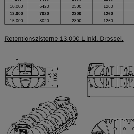
10.000
5420
2300
1260
13.000
7020
2300
1260
15.000
8020
2300
1260
Retentionszisterne 13.000 L inkl. Drossel.