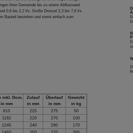
u
ngen Ihrer Gemeinde bis zu einem Abflusswert
N
D
d
sel 0,6 bis 2,2 l/s. Große Drossel 2,3 bis 7,6 l/s.
A
D
inem Bauteil bestehen und somit einfach zum
D
u
N
R
d
P
D
v
m
T
W
V
D
f
A
b
A
K
D
 inkl. Dom.
Zulauf
Überlauf
Gewicht
in mm
in mm
in mm
in kg
810
225
275
50
1182
220
270
100
1245
240
290
170
1460
250
270
265